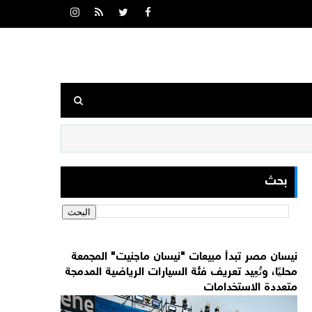
بحث
نيسان مصر تبدأ مبيعات "نيسان ماجنيت" المجمعة
محليًا، وتُعِيد تعريف فئة السيارات الرياضية المدمجة
متعددة الاستخدامات