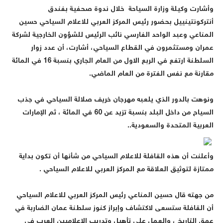
وأشارت وكيلة وزارة السياحة خلال ندوة صحفية بفندق
أنتركونتينييل بحضور رئيس المركز العربي للاعلام السياحي حسين
المناعي وعبد الواحد الفارسي نائب الرئيس للشؤون الخارجية لشركة
عمران ومستثمرون في القطاع السياحي، أشارت، أن عدد زوار
السلطنة ارتفع في الربع الاول من العام الجاري بنسبة
16
في المائة
مقارنة مع نفس الفترة من العام الماضي
.
ونوهت بالدور الذي يلعبه مهرجان خريف صلالة السياحي في جذب
السياح من داخل البلد بنسبة تزيد عن
60
في المائة ، ثم الإمارات
العربية المتحدة والسعودية
..
وأعلنت أن هذه القافلة للاعلام السياحي من شأنها أن تكون بداية
ممتازة لتوثيق العلاقة مع المركز العربي للاعلام السياحي
.
من جهته قال حسين المناعي رئيس المركز العربي للاعلام السياحي
أن القافلة ستسعى لاكتشاف وإبراز كنوز سلطنة عمان الضاربة في
عمق التاريخ ، والعمل على تأهيل وتدريب الإعلاميين العرب في