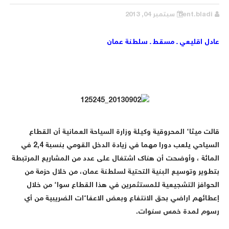
bent.bladi
سبتمبر 04, 2013
عادل اقليعي ـ مسقط ـ سلطنة عمان
قالت ميثاء المحروقية وكيلة وزارة السياحة العمانية أن القطاع
السياحي يلعب دورا مهما في زيادة الدخل القومي بنسبة
2,4
في
المائة ، وأوضحت أن هناك اشتغال على عدد من المشاريع المرتبطة
بتطوير وتوسيع البنية التحتية لسلطنة عمان، من خلال حزمة من
الحوافز التشجيعية للمستثمرين في هذا القطاع سواء من خلال
إعطائهم اراضي بحق الانتفاع وبعض الاعفاءات الضريبية من أي
رسوم لمدة خمس سنوات
.