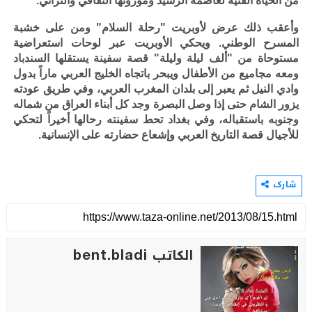
من الحياة الفنية لعاصمة الرشيد وموروثها الثقافي والتراثي.
وأعقب ذلك عرض لأوبريت "رحلة السلام" ومن على خشبة
المسرح الوطني. ويحكي الأوبريت عبر لوحات استعراضية
مستوحاة من "ألف ليلة وليلة" قصة سفينة يستقلها السندباد
ومعه مجاميع من الأطفال ويبحر باتجاه الخليج العربي ماراً بدول
وادي النيل ثم يعبر إلى بلدان المغرب العربي، وفي طريق عودته
يزور الشام حتى إذا وصل البصرة وجد كل أبناء العراق من شماله
وجنوبه باستقباله، وفي بغداد تحط سفينته رحالها أخيراً لتحكي
للأجيال قصة التاريخ العربي وإشعاع حضارته على الإنسانية.
شارك
الكاتب bent.bladi