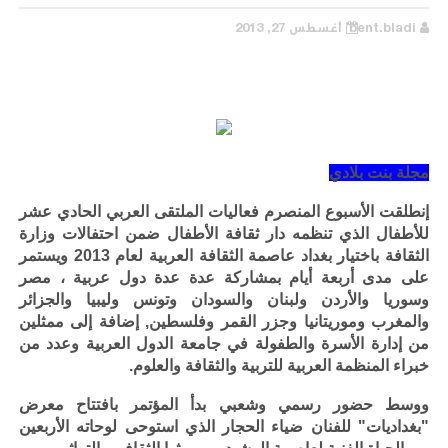
bent.bladi
أغسطس 27, 2013
مجلة بنت بلادي
إنطلقت الأسبوع المنصرم فعاليات الملتقى العربي الحادي عشر
للأطفال الذي تنظمه دار ثقافة الأطفال ضمن احتفالات وزارة
الثقافة باختيار بغداد عاصمة الثقافة العربية لعام 2013 ويستمر
على مدى أربعة أيام بمشاركة عدة عدة دول عربية ، مصر
وسوريا والأردن ولبنان والسودان وتونس وليبيا والجزائر
والمغرب وموريتانيا وجزر القمر وفلسطين, إضافة إلى ممثلين
من إدارة الأسرة والطفولة في جامعة الدول العربية وعدد من
خبراء المنظمة العربية للتربية والثقافة والعلوم.
ووسط حضور رسمي وشعبي بدأ المؤتمر بافتتاح معرض
"بغداديات" للفنان ضياء الحجار الذي استوحى لوحاته الأربعين