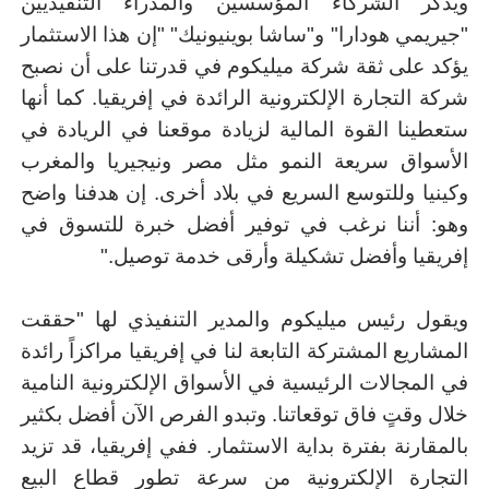
ويذكر الشركاء المؤسسين والمدراء التنفيذيين
"جيريمي هودارا" و"ساشا بوينيونيك" "إن هذا الاستثمار
يؤكد على ثقة شركة ميليكوم في قدرتنا على أن نصبح
شركة التجارة الإلكترونية الرائدة في إفريقيا. كما أنها
ستعطينا القوة المالية لزيادة موقعنا في الريادة في
الأسواق سريعة النمو مثل مصر ونيجيريا والمغرب
وكينيا وللتوسع السريع في بلاد أخرى. إن هدفنا واضح
وهو: أننا نرغب في توفير أفضل خبرة للتسوق في
إفريقيا وأفضل تشكيلة وأرقى خدمة توصيل."
ويقول رئيس ميليكوم والمدير التنفيذي لها "حققت
المشاريع المشتركة التابعة لنا في إفريقيا مراكزاً رائدة
في المجالات الرئيسية في الأسواق الإلكترونية النامية
خلال وقتٍ فاق توقعاتنا. وتبدو الفرص الآن أفضل بكثير
بالمقارنة بفترة بداية الاستثمار. ففي إفريقيا، قد تزيد
التجارة الإلكترونية من سرعة تطور قطاع البيع