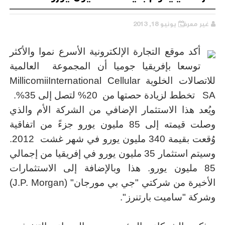
غير معرف
يونيو 18, 2013
أكد موقع التجارة الإلكترونية الأسرع نموا والأكثر
توسعا بإفريقيا جوميا أن المجموعة العالمية
للاتصالات الخلوية MillicomiiInternational Cellular
SA تخطط لزيادة حصتها من 20% لتصل إلى 35%.
ويُعد هذا الاستثمار الإضافي من الشركة الأم والذي
وصلت قيمته إلى 85 مليون يورو جزءً من اتفاقية
وُقعت بقيمة 340 مليون يورو في شهر غشت 2012.
وسيتم استثمار 35 مليون يورو في إفريقيا من إجمالي
85 مليون يورو. هذا وبالإضافة إلى الاستثمارات
الأخيرة من شركتي "جي بي مورجان" (J.P. Morgan)
وشركة "ساميت بارتنرز".