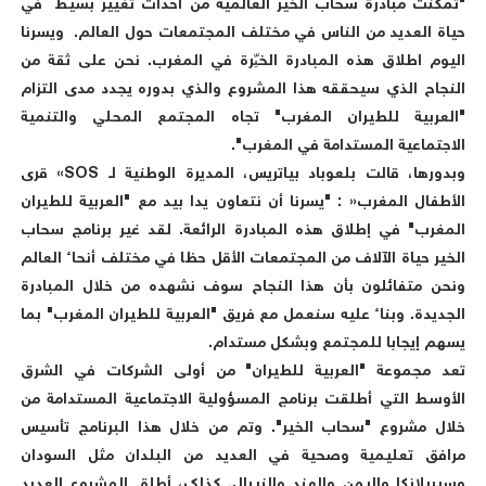
"تمكنت مبادرة سحاب الخير العالمية من احداث تغيير بسيط في
حياة العديد من الناس في مختلف المجتمعات حول العالم. ويسرنا
اليوم اطلاق هذه المبادرة الخيّرة في المغرب. نحن على ثقة من
النجاح الذي سيحققه هذا المشروع والذي بدوره يجدد مدى التزام
"العربية للطيران المغرب" تجاه المجتمع المحلي والتنمية
الاجتماعية المستدامة في المغرب".
وبدورها، قالت بلعوباد بياتريس، المديرة الوطنية لـ SOS» قرى
الأطفال المغرب« : "يسرنا أن نتعاون يدا بيد مع "العربية للطيران
المغرب" في إطلاق هذه المبادرة الرائعة. لقد غير برنامج سحاب
الخير حياة الآلاف من المجتمعات الأقل حظا في مختلف أنحاء العالم
ونحن متفائلون بأن هذا النجاح سوف نشهده من خلال المبادرة
الجديدة. وبناء عليه سنعمل مع فريق "العربية للطيران المغرب" بما
يسهم إيجابا للمجتمع وبشكل مستدام.
تعد مجموعة "العربية للطيران" من أولى الشركات في الشرق
الأوسط التي أطلقت برنامج المسؤولية الاجتماعية المستدامة من
خلال مشروع "سحاب الخير". وتم من خلال هذا البرنامج تأسيس
مرافق تعليمية وصحية في العديد من البلدان مثل السودان
وسيريلانكا واليمن والهند والنيبال. كذلك، أطلق المشروع العديد