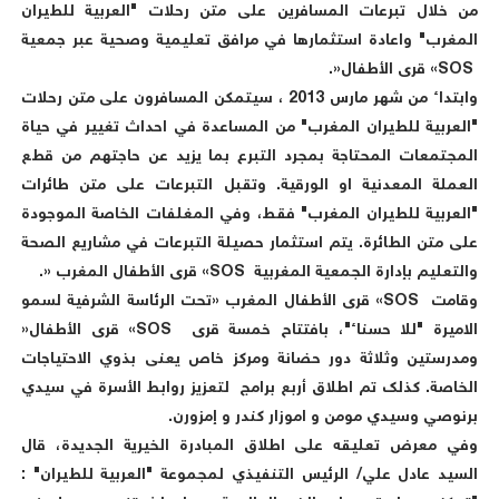
من خلال تبرعات المسافرين على متن رحلات "العربية للطيران
المغرب" واعادة استثمارها في مرافق تعليمية وصحية عبر جمعية
SOS» قرى الأطفال«
.
وابتداء من شهر مارس 2013 ، سيتمكن المسافرون على متن رحلات
"العربية للطيران المغرب" من المساعدة في احداث تغيير في حياة
المجتمعات المحتاجة بمجرد التبرع بما يزيد عن حاجتهم من قطع
العملة المعدنية او الورقية. وتقبل التبرعات على متن طائرات
"العربية للطيران المغرب" فقط، وفي المغلفات الخاصة الموجودة
على متن الطائرة. يتم استثمار حصيلة التبرعات في مشاريع الصحة
والتعليم بإدارة الجمعية المغربية SOS» قرى الأطفال المغرب «
.
وقامت SOS» قرى الأطفال المغرب «تحت الرئاسة الشرفية لسمو
الاميرة "للا حسناء"، بافتتاح خمسة قرى SOS» قرى الأطفال«
ومدرستين وثلاثة دور حضانة ومركز خاص يعنى بذوي الاحتياجات
الخاصة. كذلك تم اطلاق أربع برامج لتعزيز روابط الأسرة في سيدي
برنوصي وسيدي مومن و اموزار كندر و إمزورن.
وفي معرض تعليقه على اطلاق المبادرة الخيرية الجديدة، قال
السيد عادل علي/ الرئيس التنفيذي لمجموعة "العربية للطيران" :