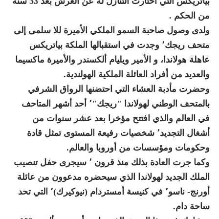
بياتريكس التي اختارت التنازل له عن العرش بعد 33 سنة
من الحكم .
ولدى وصول صاحبة السمو الملكي الأميرة للا سلمى إلى
متحف ريجك٬ وجدت في استقبالها الملكة بياتريكس
عاهلة هولاندا، و الأمير ويليام ألكسندر والأميرة ماكسيما
والعديد من أفراد العائلة الملكية الهولندية.
وحضرت مأدبة العشاء التي احتضنها الرواق الشرفي
بالمتحف الوطني لهولاندا "ريجك"٬ أحد أشهر المتاحف
في العالم والذي افتتح مؤخرا بعد عشر سنوات من
أشغال التجديد٬ شخصيات رفيعة المستوى تمثل قادة
وحكومات ومؤسسات من أوروبا والعالم.
وكما جرت العادة بذلك منذ قرون ٬ سيجرى حفل تنصيب
الملك الجديد لهولاندا الذي سيحضره مدعوون من عائلة
أورنج- ناسو٬ في كنيسة أمستردام (نيوكيرك)٬ التي تحد
ساحة دام.