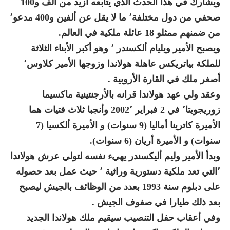
ويشارك في هذا الحدث الذي يتابعه أزيد من ألف و100
صحفي من دول مختلفة٬ ما لا يقل عن ألفين و400 مدعو٬
من ضمنهم ممثلو 18 عائلة ملكية في العالم.
ويصبح الأمير ويليام ألكسندر ٬ وهو أكبر الأبناء الثلاثة
للملكة بياتريكس عاهلة هولاندا وزوجها الأمير كلاوس٬
أصغر ملك في القارة الأروبية .
وعقد ولي عهد هولاندا قرانه بالأرجنتينية ماكسيما
زوريجويتا٬ في 2 فبراير 2002٬ وأنجبا ثلاث فتيات هما
الأميرة كاترينا أماليا (9 سنوات) و الأميرة ألكسيا (7
سنوات) و الأميرة أريان (6 سنوات).
وبدأ الأمير وليم أليكسندر يهيء نفسه لتولي عرش هولاندا
٬التي تعد ملكية دستورية وراثية ٬ حيث عمل بعد حصوله
على دبلوم سنة 1993 بعدد من الوظائف بالجيش ليصبح
بعد ذلك طيارا في صفوف الجيش .
وفي أعقاب حفل التنصيب سيقيم ملك هولاندا الجديد