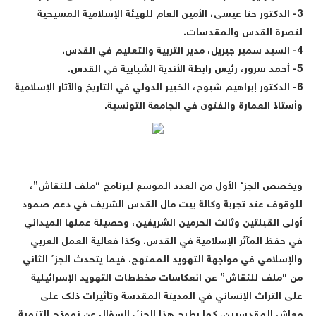
3- الدكتور حنا عيسى، الأمين العام للهيئة الإسلامية المسيحية
لنصرة القدس والمقدسات.
4- السيد سمير جبريل، مدير التربية والتعليم في القدس.
5- أحمد سرور، رئيس رابطة الأندية الشبابية في القدس.
6- الدكتور إبراهيم شبوح، الخبير الدولي في التاريخ والآثار الإسلامية
وأستاذ العمارة والفنون في الجامعة التونسية.
ويخصص الجزء الأول من العدد الموسع لبرنامج “ملف للنقاش”،
للوقوف عند تجربة وكالة بيت مال القدس الشريف في دعم صمود
أولى القبلتين وثالث الحرمين الشريفين، وحصيلة عملها الميداني
في حفظ المآثر الإسلامية في القدس. وكذا فعالية العمل العربي
والإسلامي في مواجهة التهويد الممنهج. فيما يتحدث الجزء الثاني
من “ملف للنقاش” عن انعكاسات مخططات التهويد الإسرائيلية
على التراث الإنساني في المدينة المقدسة وتأثيرات ذلك على
معاش المقدسيين. كما يطرح هذا الجزء، السؤال عن نموذج التنمية