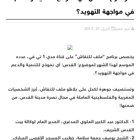
في مواجهة التهويد؟
غير معرف
أبريل 27, 2013
يخصص برنامج “ملف للنقاش” على قناة مدي 1 تي في، عدده
الموسع لهذا الشهر لموضوع: القدس: أي نموذج للتنمية والدعم
في مواجهة التهويد؟.
وتستضيف جوهرة لكحل على بلاطو ملف للنقاش، أبرز الشخصيات
المغربية والفلسطينية العاملة في مجال نصرة مدينة القدس، من
ضمنها:
1- الدكتور عبد الكبير العلوي المدغري، المدير العام لوكالة بيت
القدس الشريف.
2- الشيخ يوسف جمعة سلامة، خطيب المسجد الأقصى المبارك.