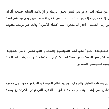
كل من شذى اف ام وراديو بليس تحلق الزميلة و الإعلامية الشابة خديجة أكراي
ي إذاعة ميدينة إف إم
medinafm
من خلال لقاء صباحي يومي ومباشر لمدة
ن إلى الجمعة ، اختار له معدوه اسم ''فضاء الأسرة'' وذلك عبر برمجة متنوعة
لتسليطه الضوء على أهم المواضيع والقضايا التي تمس الأسر المغربية.
مباشر مع المستمعين بمختلف فئاتهم الاجتماعية والعمرية ، لمناقشة
مية للمجتمع المغربي .
بين وصفات للطبخ،
وللجمال،
وجديد عالم ال
موضة
و الديكور.
و من اجل مجتمع
باس'' من إعداد وتقديم خديجة ناطق ، الفقرة التي تهتم بالكوتشينغ وصحة
.