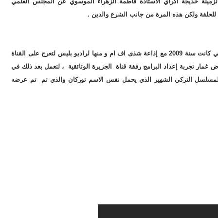
الزميلة خديجة أكراي الأستاذة فاطمة الزهراء الموسوي عن المجلس العلمي
للحلقة ولكن هذه المرة من جانب الشرع والدين .
الجدير بالذكر أن انطلاقة الزميلة خديجة أكراي في المجال الإعلامي كانت سنة 2009 مع إذاعة شذى اف ام و منها لراديو بليس لتعرج على القناة
 غمار تجربة إعداد البرامج رفقة قناة الجزيرة الوثائقية ، لتعمل بعد ذلك في
المسلسل التركي الشهير الذي يحمل نفس الاسم توركان والذي تم تم عرضه