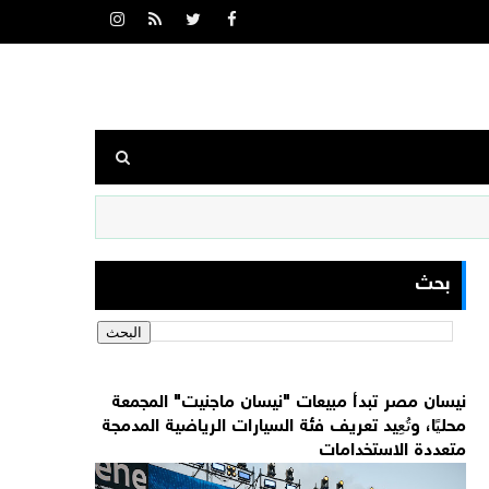
بحث
نيسان مصر تبدأ مبيعات "نيسان ماجنيت" المجمعة
محليًا، وتُعِيد تعريف فئة السيارات الرياضية المدمجة
متعددة الاستخدامات