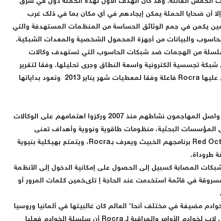
ات الخمس الفائتة. وقد كان الهدف الأول لهذه الحملة دول في شرق
إلا أن ضحايا الحملة يمكن إيجادهم في أي مكان بما في ذلك غرب
اجمين يكمن في جمع الوثائق الحساسة من المنظمات المستهدفة والتي
حاسوب والبيانات من أجهزة المحمول الشخصية والمعدات الشبكية.
يقا بعد سلسلة من الهجمات ضد شبكات الحاسوب التي تستهدف وكالات
شبكة تجسسية الكترونية واسعة النطاق وجرى تحليلها. وفقا لتقرير
كاسبرسكي لاب، لا تزال عملية Red October، التي أطلق عليها Rocra فاعلة وفقا لمعطيات شهر يناير 2013 وتعود بداياتها
: لقد واصل المهاجمون نشاطهم منذ 2007 وركزوا اهتمامهم على الوكالات
لى المؤسسات البحثية، منظومات طاقوية ونووية وأهداف تعنى
بالتجارة وعلوم الطيران والفضاء. وقد صمم ناشطو Red October برنامجهم الخبيث ويعرف بـRocra، ويتمتع بهيكلية بنيوية
ة طروداة.
كات المصابة كسبيل إلى الحصول على إمكانية الدخول إلى الأنظمة
سروقة في قائمة استخدمت عند الحاجة إ تلىخمين كلمات المرور أو
 أكثر من 60 اسم نطاق وعدة خوادم مضيفة في مختلف أنحاء العالم كان غالبيتها في ألمانيا وروسيا
لمراقبة شبكة الحواسب المصابة. ويظهر تحليل كاسبرسكي لاب لخوادم الأوامر والمراقبة لـ Rocra أن سلسلة الخوادم فعليا