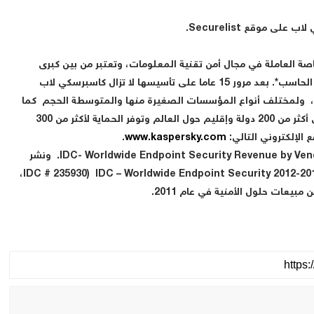
صة العاملة في مجال أمن تقنية المعلومات، وتعتبر من بين كبرى
الشركات الأربع الرائدة في مجال توفير الحماية لمستخدمي الحاسب*. بعد مرور 15 عاما على تأسيسها لا تزال كاسبرسكي لاب
ئها، ولمختلف أنواع المؤسسات الصغيرة منها والمتوسطة الحجم كما
الكبيرة والمؤسسات الضخمة. وتمارس الشركة نشاطها في أكثر من 200 دولة وإقليم حول العالم وتوفر الحماية لأكثر من 300
الإلكتروني التالي:
www.kaspersky.com
.
*تصنف الشركة في المركز الرابع وفقا لتصنيف IDC- Worldwide Endpoint Security Revenue by Vendor، 2011. ونشر
التصنيف في تقرير IDC – Worldwide Endpoint Security 2012-2016 Forecast and Vendors Shares (IDC # 235930،