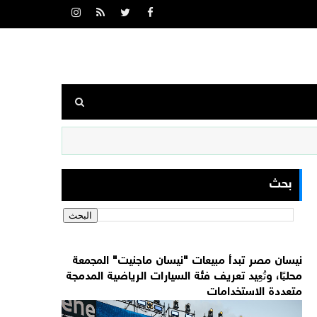
بحث
نيسان مصر تبدأ مبيعات "نيسان ماجنيت" المجمعة
محليًا، وتُعِيد تعريف فئة السيارات الرياضية المدمجة
متعددة الاستخدامات