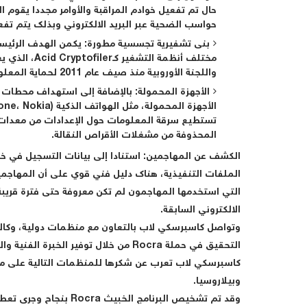
حواسب الضحية عبر البريد الالكتروني وبذلك يتم تفعي
بنى تشفيرية تجسسية مطورة
: يكمن الهدف الرئي
مختلف أنظمة ا
واللجنة الأوروبية منذ صيف عام 2011 لحماية المعلومات الحساسة.
الأجهزة المحمولة
: بالإضافة إلى استهداف محطات ال
تستطيع سرقة المعلومات حول الإعدادات من معدات 
المحذوفة من مشغلات الأقراص النقالة.
الكشف عن المهاجمين
: استنادا إلى بيانات التسجيل في خوا
الملفات التنفيذية، هناك دليل فني قوي على أن المهاجمي
التي استخدمها المهاجمون لم تكن معروفة حتى فترة قري
الالكتروني السابقة.
التحقيق في حملة Rocra من خلال توفير الخبرة الفنية والموارد لإجراء عمليات المعالجة والتخفيف.
وبيلاروسيا.
وقد تم تشخيص البرنامج