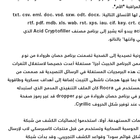
راقبة "الأم".
وتتضمن المعلومات المسروقة من الأنظمة المصابة وثائق لها الأنساق التالية: txt، csv، eml، doc، vsd، sxw، odt، docx،
rtf، pdf، mdb، xls، wab، rst، xps، iau، cif، key، crt،
aciddsk، acidpvr، acidppr، acidssa. وتحديدا نسق acid يبدو أنه يشير إلى برنامج مصنف Acid Cryptofiller الذي
انتهاء بالناتو.
رونية تصيدية إلى الضحية تضمنت برنامج حصان طروادة من نوع
ظام تضمن البرنامج الخبيث أجزاء مستغلة أعدت خصيصا لاستغلال الثغرات
ي Microsoft Office وMicrosoft Excel. وكانت هذه البرمجيات المستغلة في الرسائل التصيدية قد صممت من
 بما فيها هجمات ناشطي التيبت إضافة إلى أهداف عسكرية وطاقوية
في آسيا. وكان الشيء الوحيد الذي تم تغييره في الملف المستخدم في Rocra كان الملف التنفيذي المدمج الذي استبدله
المهاجمون بشيفرتهم الخاصة. والجدير بالذكر أن أحد الأوامر في برنامج حصان طروادة من نوع dropper قد غير رموز صفحة
مات المستهدفة. أولا، استخدموا إحصائيات الكشف من شبكة
أمنية تعتمد على الحوسبة السحابية وتستخدم من قبل منتجات كاسبرسكي لاب لإرسال
 شكل قوائم سوداء وقواعد الكشف التجريبي. وقد بدأت شبكة