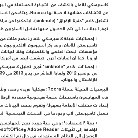
عن اكتشافات مشابهة لا 
توفر البيانات التي يتم الحصول عليها بفضل الأسلوبين طر
إحصائيات شبكة كاسبرسكي للأمان
: بضع مئات من 
كاسبرسكي للأمان، وقد ركز المجرمون الالكترونيون 
مؤسسات البحث العلمي والقنصليات.وفقا لبيانات 
أوروبا، كما أن إصابات أخرى اكتشفت أيضا في أمريكا
إحصاءات خادم "
sinkhole
"
كازاخستان واليونان.
البرمجيات الخبيثة لحملة
Rocra
: هيكلية فريدة وتعدد وظ
قام المهاجمون باستحداث منصة هجمومية متعددة الوظائ
تسجل كاسبرسكي لاب وجودها في الحملات التجسسية السا
بنية "الاستعادة"
: وهي بنية فريدة تتيح للمهاجمين
الوصول إلى النظام المستهدف في حال تم الكشف عن 