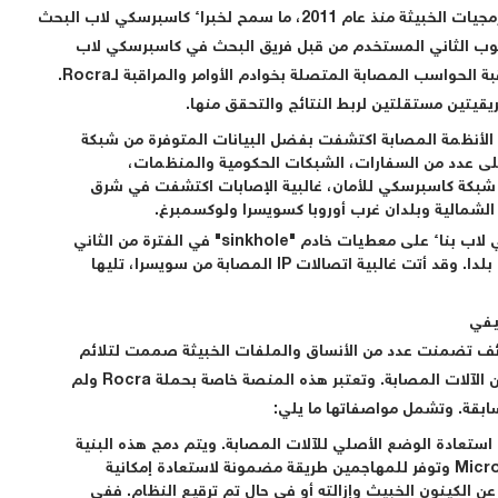
كاسبرسكي للأمان بالكشف عن الشيفرة المستغلة في البرمجيات الخبيثة منذ عام 2011، ما سمح لخبراء كاسبرسكي لاب البحث
صلة لها بـRocra. ويتضمن الاسلوب الثاني المستخدم من قبل فريق البحث في كاسبرسكي لاب
تشكيل خادم "حفرة الإغراق" (sinkhole)، ليتمكنوا من مراقبة الحواسب المصابة المتصلة بخوادم الأوامر والمراقبة لـRocra.
يقيتين مستقلتين لربط النتائج والتحقق منها.
الأنظمة المصابة اكتشفت بفضل البيانات المتوفرة من شبكة
على عدد من السفارات، الشبكات الحكومية والمنظمات،
شبكة كاسبرسكي للأمان، غالبية الإصابات اكتشفت في شرق
 الشمالية وبلدان غرب أوروبا كسويسرا ولوكسمبرغ.
:أجري تحليل كاسبرسكي لاب بناء على معطيات خادم "sinkhole" في الفترة من الثاني
من نوفمبر 2012 ولغاية العاشر من يناير 2013 في 39 بلدا. وقد أتت غالبية اتصالات IP المصابة من سويسرا، تليها
يفي
ف تضمنت عدد من الأنساق والملفات الخبيثة صممت لتلائم
إعدادات مختلف الأنظمة بسهولة وتقوم بحصد البيانات من الآلات المصابة. وتعتبر هذه المنصة خاصة بحملة Rocra ولم
بقة. وتشمل مواصفاتها ما يلي:
 استعادة الوضع الأصلي للآلات المصابة. ويتم دمج هذه البنية
كإضافة إلى تثبيتات Adobe Reader وMicrosoftOffice وتوفر للمهاجمين طريقة مضمونة لاستعادة إمكانية
الكينون الخبيث وإزالته أو في حال تم ترقيع النظام. ففي