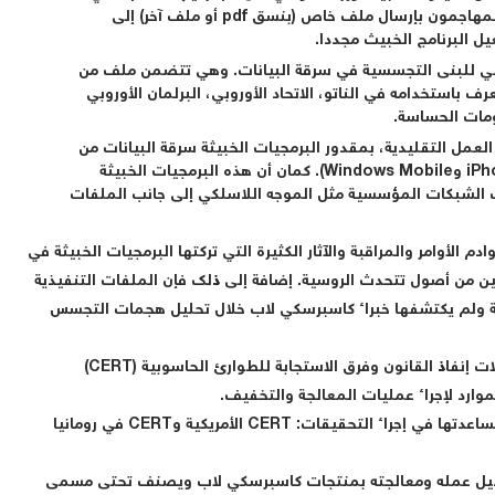
حال تم تفعيل خوادم المراقبة والأوامر مجددا يقوم المهاجمون بإرسال ملف خاص (بنسق pdf أو ملف آخر) إلى
ل البرنامج الخبيث مجددا.
سي للبنى التجسسية في سرقة البيانات. وهي تتضمن ملف من
لتشغير كـAcid Cryptofiler، الذي يعرف باستخدامه في الناتو، الاتحاد الأوروبي، البرلمان الأوروبي
عمل التقليدية، بمقدور البرمجيات الخبيثة سرقة البيانات من
الأجهزة المحمولة، مثل الهواتف الذكية (iPhone، Nokia وWindows Mobile). كمان أن هذه البرمجيات الخبيثة
الشبكات المؤسسية مثل الموجه اللاسلكي إلى جانب الملفات
دم الأوامر والمراقبة والآثار الكثيرة التي تركتها البرمجيات الخبيثة في
ن من أصول تتحدث الروسية. إضافة إلى ذلك فإن الملفات التنفيذية
بة ولم يكتشفها خبراء كاسبرسكي لاب خلال تحليل هجمات التجسس
وتواصل كاسبرسكي لاب بالتعاون مع منظمات دولية، وكالات إنفاذ القانون وفرق الاستجابة للطوارئ الحاسوبية (CERT)
كاسبرسكي لاب تعرب عن شكرها للمنظمات التالية على مساعدتها في إجراء التحقيقات: CERT الأمريكية وCERT في رومانيا
 الخبيث Rocra بنجاح وجرى تعطيل عمله ومعالجته بمنتجات كاسبرسكي لاب ويصنف تحتى مسمى