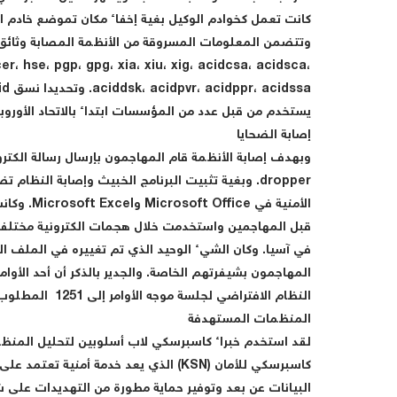
كانت تعمل كخوادم الوكيل بغية إخفاء مكان تموضع خادم الم
 cer، hse، pgp، gpg، xia، xiu، xig، acidcsa، acidsca،
يستخدم من قبل عدد من المؤسسات ابتداء بالاتحاد الأوروبي و
إصابة الضحايا
وبهدف إصابة الأنظمة قام المهاجمون بإرسال رسالة الكت
dropper. وبغية تثبيت البرنامج الخبيث وإصابة الن
الأمنية ف
قبل المهاجمين واستخدمت خلال هجمات الكترونية مختلفة
النظام الافتراضي لجلسة موجه الأوامر إلى 1251 المطلوب عند توفير شكل الحروف Cyrillic.
المنظمات المستهدفة
لقد استخدم خبراء كاسبرسكي لاب أسلوبين لتحليل المنظ
كاسبرسكي للأمان (KSN) الذي يعد خدمة 
البيانات عن بعد وتوفير حماية مطورة من التهديدات على