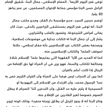
توفى فجر اليوم الأربعاء، المفكر الإسلامى، جمال البنا، شقيق الإمام
الراحل حسن البنا مؤسس جماعة الإخوان المسلمين، عن عمر يناهز
93 عاما.
أوضح حسين السيد، مدير مؤسسة دار الفكر، ومدير مكتب جمال
البنا، أنه توفى فجر اليوم بمستشفى الزراعيين بالدقى، حيث كان
يعانى أمراض الشيخوخة، وقصور بالقلب والشرايين.
يشار إلى أن جمال البنا له كتابات جدلية في موضوعات إسلامية،
ويصنفه بعض الكتاب غير الإسلاميين بأنه مفكر إسلامي، خلافا
لموقف العلماء والكتاب الإسلاميين منه.
كما له العديد من الآراء الفقهية التي يعتبرها علماء الإسلام شاذة
ومخالفة للكتاب والسنة، فهو يرى في أن المرأة لها حق الإمامة من
الرجال إذا كانت أعلم بالقرآن.
كما يرى أن الحجاب ليس فرضا على المرأة وأن القرآن الكريم خص به
نساء الرسول محمد، وأن الارتداد من الإسلام إلى اليهودية أو
المسيحية لا يلزم عليه حد القتل، وأن التدخين أثناء الصيام لا يبطل
الصوم خصوصا لغير القادرين عن الإقلاع عنه.
وذكر البنا أنه لا يجوز للرجل أن يطلق زوجته منفردا، وذلك كونه تزوج