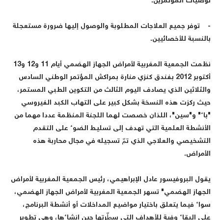
توصيات المؤتمرين.
- توفر جميع العلاجات المطلوبة والوصول إليها ضرورة مستعجلة
بالنسبة للأخصائيين.
نظمت الجمعية المغربية لأمراض الجهاز الهضمي أيام 11 و12 و13
أكتوبر 2012 بفندق كنزي منارة بمراكش المؤتمر الوطني السادس
والثلاثين الذي يصادف اليوم الثالث من التكوين الطبي المستمر،
حيث ركزت هذه النسخة بشكل كبير على التهاب الكبد الفيروسي
"باء" و"سين"، اللذان خصصت لهما اللجنة المنظمة عددا مهما من
الأنشطة العلمية التي تهدف إلى تسليط الضوء على التقدم
التشخيصي والعلاجي الذي تمّ تسجيله في مجال محاربة هذه
الأمراض.
يقول البروفيسور عادل الإبراهيمي، رئيس الجمعية المغربية لأمراض
الجهاز الهضمي" تسهر الجمعية المغربية لأمراض الجهاز الهضمي،
سواء فيما يتعلق باختيار مواضيع المداخلات أو أنشطة البرنامج،
على البقاء وفية للأهداف التي سطّرتها حين إنشاءها، وهي تطوير