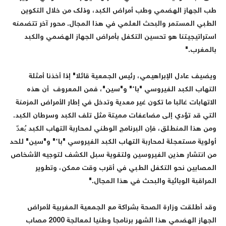
طب الجهاز الهضمي وطب أمراض الكبد، وذلك من خلال التكوين
الطبي المستمر والبحث العلمي في هذا المجال. محور آخر تتضمنه
استراتيجيتنا هو تحسين التكفل بأمراض الجهاز الهضمي والكبد
بالمغرب."
ويضيف عادل الإبراهيمي، رئيس الجمعية قائلا" إذا أخذنا أمثلة
التهاب الكبد الفيروسي "باء" و"سين"، فمن المعروف أن هذه
الاتهابات غالبا ما تكون غير معدية وتدخل في إطار الأمراض المزمنة
التي قد تؤدي إلى مضاعفات مميتة مثل تلف الكبد وسرطان الكبد.
ومن هذا المنطلق، فإن البرنامج الوطني لمحاربة التهاب الكبد يُعدّ
أولوية مستعجلة لمحاربة التهاب الكبد الفيروسي "باء" و"سين" للحد
من انتشار هذين الفيروسين ولتقوية سبل الكشف لتوجيه الأشخاص
المصابين نحو التكفل الطبي في أقرب وقت ممكن، وتطوير
المراقبة الوبائية والبحث في هذا المجال."
وقد أطلقت وزارة الصحة بشراكة مع الجمعية المغربية لأمراض
الجهاز الهضمي هذا الشهر برنامجا وطنيا لمعالجة 2000 مصاب