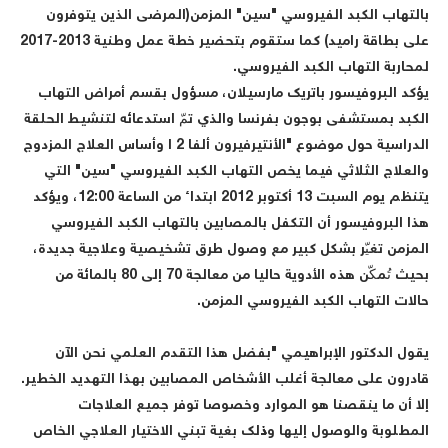
بالتهاب الكبد الفيروسي "سين" المزمن(المرضى الذين يتوفرون
على بطاقة راميد) كما ستقوم بتحضير خطة عمل وطنية 2013-2017
لمحاربة التهاب الكبد الفيروسي.
يؤكد البروفيسور باتريك مارسيلان، مسؤول بقسم أمراض التهاب
الكبد بمستشفى بوجون بفرنسا والذي تمّ استدعائه لتنشيط الحلقة
الدراسية حول موضوع "الأنتيرفيرون ألفا 2 ا وأساس العلاج المزدوج
والعلاج الثلاثي فيما يخص التهاب الكبد الفيروسي "سين" التي
يتنظم يوم السبت 13 أكتوبر 2012 ابتداء من الساعة 12:00، ويؤكد
هذا البروفيسور أن التكفل بالمصابين بالتهاب الكبد الفيروسي
المزمن تغيّر بشكل كبير مع وصول طرق تشخيصية وعلاجية جديدة،
بحيث تُمكّن هذه الأدوية حاليا من معالجة 70 إلى 80 بالمائة من
حالات التهاب الكبد الفيروسي المزمن.
يقول الدكتور الإبراهيمي "بفضل هذا التقدم العلمي نحن الآن
قادرون على معالجة أغلب الأشخاص المصابين بهذا التهديد الخطير.
إلا أن ما ينقصنا هو الموارد وخصوصا توفر جميع العلاجات
المطلوبة والوصول إليها وذلك بغية تبني الاختيار العلاجي الخاص