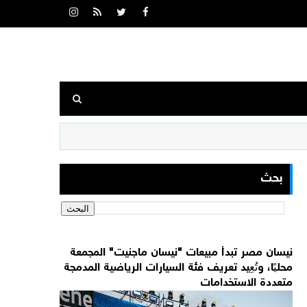
بحث
نيسان مصر تبدأ مبيعات "نيسان ماجنيت" المجمعة
محليًا، وتُعِيد تعريف فئة السيارات الرياضية المدمجة
متعددة الاستخدامات