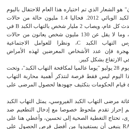
 هو الشعار الذي تم اختياره هذا العام للاحتفال باليوم
العالمي لالتهاب الكبد الوبائي 2012. فحاليا 1.4 مليون حالة من حالات
ل عام، ويصاب 2 مليار شخص بالتهاب الكبد
B
في
جميع أنحاء العالم، وما لا يقل عن 130 مليون شخص يعانون من حالات
س التهاب الكبد
C
، ونظرا للعوامل الاجتماعية
الهجرة فإن عدد الأشخاص المعرضين لهذه الأمراض
 الارتفاع بشكل كبير.
وهكذا فمنذ 2011 تم الإعلان رسميا عن اختيار يوم 28 يوليو "يوما عالميا لمكافحة التهاب الكبد"، وتحت
هذا اليوم ليس فقط فرصة لنتذكر أهمية محاربة التهاب
رة قيام الحكومات بتكثيف جهودها لحصول المرضى على
اثة مرضى التهاب الكبد
الفيروسي، يمثل
التهاب الكبد
م إحراز تقدم
ملحوظ
خصوصا مع
إدخال التطعيم ضد
رى
، تحتاج
التغطية الصحية إلى تحسين،
و
أعطي
هنا
على
R
ينبغي أن يستفيدوا من أفضل فرص الحصول على