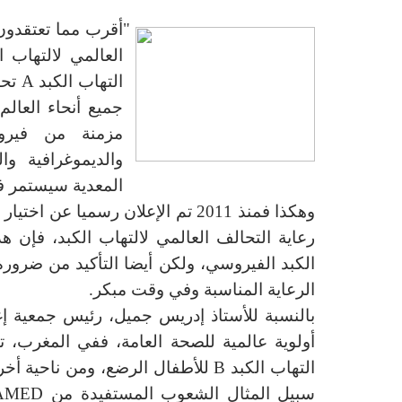
·
"أقرب مما تعتقدون"
التهاب الكبد
A
تحدث ك
مزمنة من فيرو
والديموغرافية و
المعدية سيستمر في
رعاية التحالف العالمي لالتهاب الكبد، فإن 
الكبد الفيروسي، ولكن أيضا التأكيد من ضرو
الرعاية المناسبة وفي وقت مبكر.
بالنسبة لل
أستاذ
إدريس
جميل
، رئيس جمعية
إغ
أولوية عالمية لل
صحة العامة، ففي
المغرب
،
ت
التهاب الكبد
B
للأطفال الرضع، ومن ناحية أخ
سبيل المثال
الشعوب المستفيدة
من
AMED