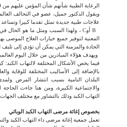
الرعاية
الطبية شأنهم شأن المؤمن عليهم
من
O
ويقول الدكتور
جميل
،
عضو في
التحالف العال
علاجات
طبية جديدة
تمثل تقدما كبيرا و
تساعد 
B
أو
C
، ول
هذا
السبب
و
مثل ما
هو الحال في
المعنية ل
توفير جميع خيارات العلاج
الموصى بها
الحادة والمزمنة
التي يمكن أن تؤدي
إلى
تليف ا
ويهدف هؤلاء المبادرين من خلال
اليوم
العالم
فيما يخص ال
أشكال المختلفة لالتهاب الكبد: ك
بالإضافة إلى الأساليب المختلفة ل
لوقاية والعل
البلدان النامية
بسبب
انتشار المرض ولمد
و
الاجتماعية
الكبيرة،
ومن هنا جاءت
الحاجة ا
التهاب الكبد
وذلك بالتشاور مع
مختلف الجهات ا
بخصوص إغاثة مرضى التهاب الكبد الوبائي