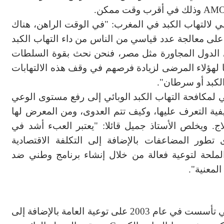
AM
وذلك
في أقرب وقت ممكن
.
مي ل
التهاب الكبد
في
المغرب: "في الوقت الراهن
،
هناك
على معالجة
عدد قياسي من
الناس
من داء
التهاب الكبد
الدول المجاورة
مثل
مصر
، فنحن
نحث بقوة
السلطات
 لهؤلاء المرضى
ل
زيادة فرصهم في
وقف هذه
الالتهابات
لكبد
أو
سرطان
"
.
ي لمكافحة
التهاب الكبد الوبائي إلى
رفع مستوى الوعي
يفية التعرف
عليها
، وكيف تتم العدوى، ومن المعرض لها
اج
.
ويخلص
الأستاذ
جميل قائلا:
"يعتبر العبء أشد
في
ى
تطور
ا
لمضاعفات
بالإضافة إلى ال
تكلفة
الاقتصادية
لملحة لتوعية
فعالة
من خلال إنشاء
برنامج وطني
ضد
لمعنية
"
.
تعمل جمعية إغاثة مرضى داء التهاب الكبد والتي تأسست في عام 2003 على توعية العامة بالإضافة إلى