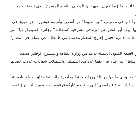
فازت مسرحية "سلطانة" لفرقة فضاء شارع الفن للإبداع بالدار البيضاء٬ بالجائزة الكبرى للمهرجان الوطني التاسع للمسرح٬ الذي نظمته جمعية
وعادت جائزة أحسن ممثلة مناصفة إلى كل من سامية البصري٬ عن أدائها في مسرحية "بير العيوط" من آسفي٬ وأميمة عيشورة٬ عن دورها في
في مسرحية "سلطانة"٬ وجائزة السينوغرافيا٬ التي
نة التحكيم لياسين برعيش عن مسرحية "سلطانة" ٬ فيما عادت جائزة أحسن إخراج للمختار محينينة من طانطان عن عمله "في انتظار".
هرة٬ التي نظمتها جمعية نبراس العتمة للفنون الجميلة بدعم من وزارة الثقافة والمسرح الوطني محمد
الخامس ووكالة الإنعاش والتنمية٬ بتكريم الفنانة الكوميدية كريمة وساط٬ التي قدم في حقها عدد من الممثلين والممثلات شهادات عددت خصالها
ية بالمنطقة تستوحي مادتها من الفنون الجميلة المعاصرة والتراثية وخلق أجواء تنافسية
بين الفنانين٬ فرق مسرحية من الدار البيضاء وطاطا ومكناس وفاس والدار البيضاء وآسفي٬ إلى جانب مشاركة فرقة مسرحية من الجزائر (ضيفة