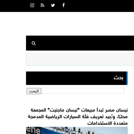
بحث
نيسان مصر تبدأ مبيعات "نيسان ماجنيت" المجمعة
محليًا، وتُعِيد تعريف فئة السيارات الرياضية المدمجة
متعددة الاستخدامات