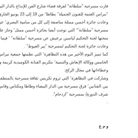
"نبراس العتمة للفنون الجميلة" بطاطا٬ من 19 إلى 23 يونيو الجاري.
مسرحية "سلطانة"٬ التي توجت أيضا بجائزة أحسن ممثل٬ وحاز علها أيوب أبو النصر عن دوره
منحتها لج
وعادت جائزة لجنة التحكيم لمسرحية "بير العيوط" .
كما تميز اليوم الأخير من هذه التظا
وعطاءاتها في مجال الركح.
وشاركت في التظاهرة٬ التي تروم تكريس ثقافة مسرح
شرف الدورة) بمسرحية "ازدحام".
.
و م ع