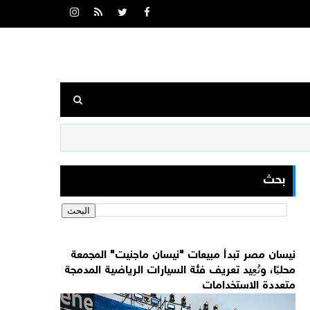
بحث
نيسان مصر تبدأ مبيعات "نيسان ماجنيت" المجمعة
محليًا، وتُعِيد تعريف فئة السيارات الرياضية المدمجة
متعددة الاستخدامات