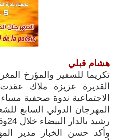
هشام قبلي
تكريما للسفير والمؤرخ المغربي
القديرة عزيزة ملاك عقدت 
الاجتماعية ندوة صحفية مساء 
المهرجان الدولي السابع للشع
رشيد بالدار البيضاء خلال 24و25و26و27 من شهر ماي الحالي .
وأكد حسن الخباز مدير المه