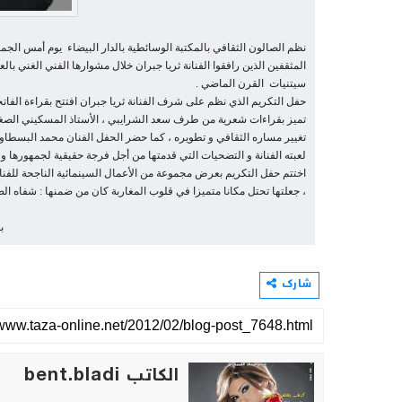
نظم الصالون الثقافي بالمكتبة الوسائطية بالدار البيضاء يوم أمس الجمع
المثقفين الذين رافقوا الفنانة ثريا جبران خلال مشوارها الفني الغني با
سيتنيات القرن الماضي .
حفل التكريم الذي نظم على شرف الفنانة ثريا جبران افتتح بقراءة الفا
تميز بقراءات شعرية من طرف سعد الشرايبي ، الأستاذ المسكيني الصغير
تغيير مساره الثقافي و تطويره ، كما حضر الحفل الفنان محمد البسطاوي ا
لعبته الفنانة و التضحيات التي قدمتها من أجل فرجة حقيقية لجمهورها و
اختتم حفل التكريم بعرض مجموعة من الأعمال السينمائية الناجحة للفنان
، جعلتها تحتل مكانا متميزا في قلوب المغاربة كان من ضمنها : شفاه الص
ب
شارك
الكاتب bent.bladi