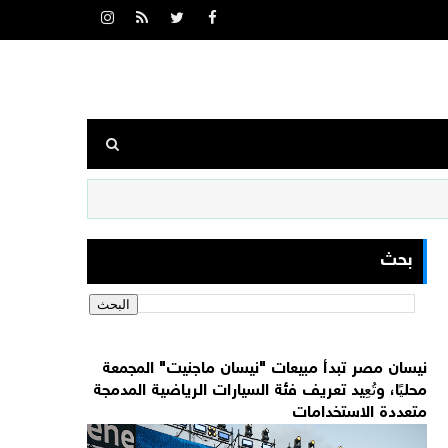
بحث
نيسان مصر تبدأ مبيعات "نيسان ماجنيت" المجمعة
محليًا، وتُعِيد تعريف فئة السيارات الرياضية المدمجة
متعددة الاستخدامات