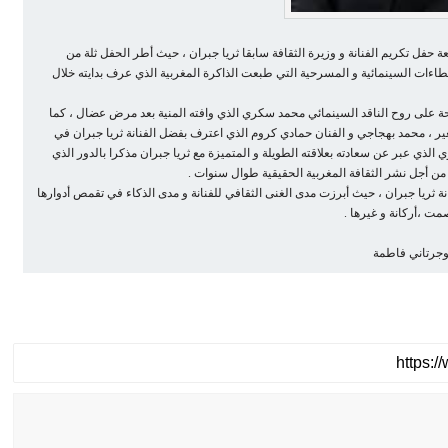
ة حفل تكريم الفنانة و وزيرة الثقافة سابقا ثريا جبران ، حيث أطر الحفل ثلة من
لعطاءات السينمائية و المسرحية التي طبعت الذاكرة المغربية الذي عرف بدايته خلال
تحة على روح الناقد السينمائي محمد سكري الذي وافته المنية بعد مرض عضال ، كما
 ، محمد بهجاجي و الفنان حمادي كروم الذي اعترف بفضل الفنانة ثريا جبران في
لذي عبر عن سعادته بعلاقته الطويلة و المتميزة مع ثريا جبران مذكرا بالدور الذي
 من أجل نشر الثقافة المغربية الحقيقية طوال سنوات .
ة ثريا جبران ، حيث أبرزت مدى الغنى الثقافي للفنانة و مدى الذكاء في تقمص أدوارها
مت ،أركانة و غيرها .
وجرتاني فاطمة