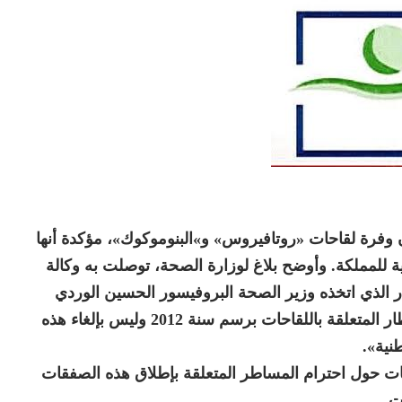
وفرة لقاحات «روتافيروس» و»البنوموكوك»، مؤكدة أنها
للمملكة. وأوضح بلاغ لوزارة الصحة، توصلت به وكالة
ار الذي اتخذه وزير الصحة البروفيسور الحسين الوردي
«يهم فقط التعليق المؤقت للالتزام بالصفقات الإطار المتعلقة باللقاحات برسم سنة 2012 وليس بإلغاء هذه
نية».
حات حول احترام المساطر المتعلقة بإطلاق هذه الصفقات
ت.