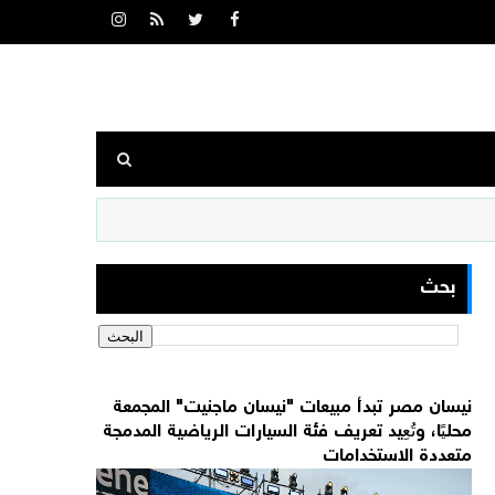
بحث
نيسان مصر تبدأ مبيعات "نيسان ماجنيت" المجمعة
محليًا، وتُعِيد تعريف فئة السيارات الرياضية المدمجة
متعددة الاستخدامات