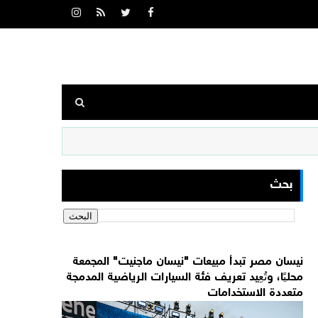
بحث
نيسان مصر تبدأ مبيعات "نيسان ماجنيت" المجمعة
محليًا، وتُعِيد تعريف فئة السيارات الرياضية المدمجة
متعددة الاستخدامات