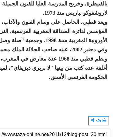
لاروشفوكو بباريس منذ 1973.
ويعد قطبي، الحاصل على وسام الفنون والآداب،
الأوروبية المغربية سنة 1998، وجمعية "صلة وصل - المغرب أوروبا" سنة 2000.
وفي دجنبر 2002، عينه صاحب الجلالة الملك محمد السادس عضوا بالمجلس الاستشاري لحقوق الإنسان.
ونظم قطبي منذ 1968 عدة معارض ف
أغلفة عدة كتب من بينها "لا بريري ديزيفاي"، لمي
الحكومة الفرنسي الأسبق.
شارك