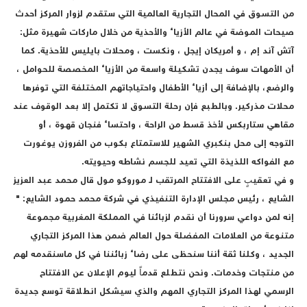
من التسوق في المحال التجارية العالمية التي ستقدم لزوار المركز أحدث
صيحات الموضة في عالم الأزياء والأحذية من خلال ماركات شهيرة مثل:
آتش آند إم ، و أمريكان إيجل ، ونكست ، ومحلات بايليس للأحذية. كما
أن الأمهات سوف يجدن تشكيلة واسعة من الأزياء المخصصة للحوامل ،
والرضع، بالإضافة إلى أزياء الأطفال واحتياجاتهم المختلفة التي توفرها
محلات مذركير. وبالطبع فإن رحلة التسوق لا تكتمل إلا بعد الوقوف عند
مقاهي ستاربكس لأخذ قسط من الراحة ، واحتساء فنجان قهوة ، أو
التوجه إلى محل بنكبري الشهير للاستمتاع بكوب من الفروزن يوغورت
مع الفواكه اللذيذة التي تعيد للجسم نشاطه وحيويته.
و في تعقيبٍ على الافتتاح المرتقب لـ موروكو مول قال محمد عبد العزيز
الشايع ، رئيس مجلس الإدارة التنفيذي في شركة محمد حمود الشايع: "
إنه لمن دواعي سرورنا أن نقدم لزبائنا في المملكة المغربية مجموعة
متنوعة من العلامات المفضلة حول العالم ضمن هذا المركز التجاري
الجديد ، وكلنا ثقة أننا سنحظى على رضاء زبائننا في كل ماسنقدمه لهم
من منتجات وخدمات. ونحن نتطلع قدماً ليوم الإعلان عن الافتتاح
الرسمي لهذا المركز التجاري المهم والذي سيشكل انطلاقة توسع جديدة