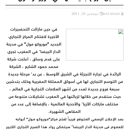
bent.bladi
نوفمبر 01, 2011
في حين مازالت التحضيرات
الأخيرة لافتتاح المركز التجاري
الجديد "موروكو مول" في مدينة
الدار البيضاء في المغرب تجري
على قدم وساق ، أعلنت شركة
محمد حمود الشايع ، الشركة
الرائدة في تجارة التجزئة في الشرق الأوسط ، عن بدء مرحلة جديدة
من التوسع التجاري لها في أسواق المملكة المغربية وذلك بتدشين
سبعة فروع جديدة لعدد من أشهر العلامات التجارية في العالم ،
حيث ستقدم من خلالها لزبائنها في المغرب تشكيلات متنوعة من
مختلف ماركات الأزياء والأحذية العالمية ، بالإضافة إلى عدد من
المقاهي الشهيرة.
بعد الإعلان الرسمي المتوقع قريباً لفتح مركز"موروكو مول" أبوابه
للعموم في مدينة الدار البيضاء سيتمكن رواد هذا الصرح التجاري الكبير