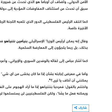
الأمن الدولي، وأضاف أن أوباما هو الذي تحدث عن ضرورة 
سبق أن تحدث عن استئناف المفاوضات المؤدية إلى دولة فل
كما انتقد الرئيس الفلسطيني الدور الذي تلعبه اللجنة الرب
الأخيرة خاصة.
وقال إنه يمكن لرئيس الوزراء الإسرائيلي
بنيامين نتنياهو
فعل
بذلك، بل ربما يلجؤون إلى المعارضة السلمية.
كما أشار عباس إلى لقائه بالوفدين السوري والإيراني، وأعر
وأما في معرض إجابته بشأن إذا ما كان يخشى من أي شيء 
يمكنني أن أخاف يا ترى؟".
واختتم بالقول: فمرحبا بنتنياهو إذا ما أراد الهجوم على الف
ويمكنه فعل ما يشاء، ولكن الفلسطينيين لن يستسلموا لرغ
شارك