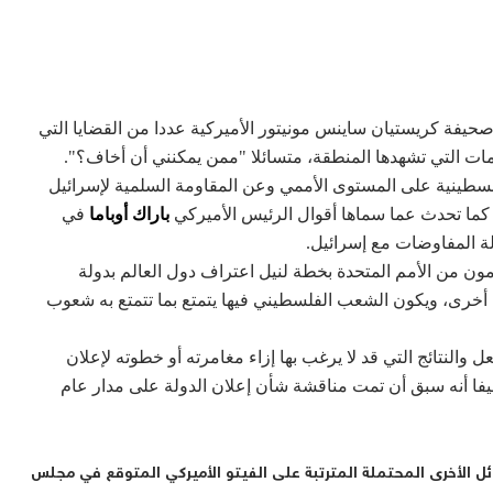
حيفة كريستيان ساينس مونيتور الأميركية عددا من القضايا التي
مات التي تشهدها المنطقة، متسائلا "ممن يمكنني أن أخاف؟".
سطينية على المستوى الأممي وعن المقاومة السلمية لإسرائيل
 كما تحدث عما سماها أقوال الرئيس الأميركي
باراك أوباما
في
لة المفاوضات مع إسرائيل.
ون من الأمم المتحدة بخطة لنيل اعتراف دول العالم بدولة
 أخرى، ويكون الشعب الفلسطيني فيها يتمتع بما تتمتع به شعوب
لنتائج التي قد لا يرغب بها إزاء مغامرته أو خطوته لإعلان
فا أنه سبق أن تمت مناقشة شأن إعلان الدولة على مدار عام
ل الأخرى المحتملة المترتبة على الفيتو الأميركي المتوقع في مجلس