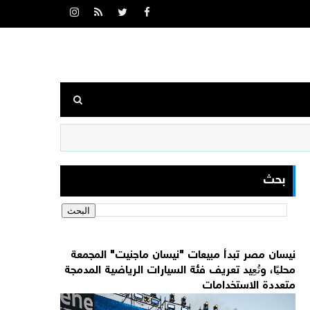
بحث
نيسان مصر تبدأ مبيعات "نيسان ماجنيت" المجمعة
محليًا، وتُعِيد تعريف فئة السيارات الرياضية المدمجة
متعددة الاستخدامات