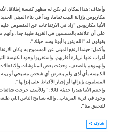
وأضاف: هذا المكان لم يكن له مظهر كنيسة إطلاقا، لأن
مكاريوس بإزالة البيت تماما، وبدأ في بناء المبنى الج
الأنبا مكاريوس "زاد في الارتفاعات عن المنصوص عليه ب
على أن علاقته بالمسلمين في القرية طيبة جدا، وأنهم م
يقولون له "الله ينور يا أبونا وشد حيلك".
وأكمل: حينما ارتفع المبنى عن المسموح به وكان الارتف
أغراب عنها لزيارة أقاربهم، واستغربوا وجود الكنيسة الت
واتهموهم بالضعف، وحدثت بعض المناوشات والانفعالات ن
الكنيسة بأي أذى ولم يتعرض أي شخص مسيحي أو بيته 
المسلمون بإنزالها أو إجبار الأقباط على إنزالها".
واختتم الأنبا هيدرا حديثه قائلا: "وللأسف خرجت شائع
وجود في قرية المريناب.. والله يسامح الناس اللي طلع
للتحقق منا".
شارك