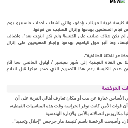
ة كنيسة قرية المريناب بإدفو، والتي أشعلت أحداث ماسبيرو يوم
س لم يكن هناك صليب على الكنيسة ولم تكن انتهت بعد". وأضاف
نيسة، وما أثير حول قيامهم بهدمها وإجبار المسيحيين على إنزال
مظاهر للفتنة الطائفية".
ا عن القناة القبطية إلى شهر سبتمبر / أيلول الماضي مما أثار
 هدم الكنيسة رغم هذا التصريح الذي صدر مبكرا قبل اندلاع
عات المرخصة
ت في الأساس عبارة عن بيت أو مكان تعارف أهالي القرية على أن
أن قوات الأمن كانت توفر الحراسة وقت هذه المناسبات القبطية،
با مكاريوس اتصالاته بالأمن والإدارة الهندسية
مكان، وأصبحت الرخصة باسم كنيسة مار جرجس "إحلال وتجديد".