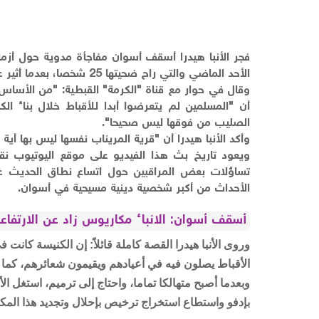
فجر الأنبا هيدرا أسقف أسوان مفاجأة مدوية حول أزم
الأحد الماضي والتي راح ضحيتها 25 شخصا، بعدما أثير عن قيام المسلمين بهدمها وإنزال الصليب من فوقها.
وقال في حوار مع قناة "الكرمة" القبطية: "من الأسا
أن "المسلمين لم يتعرضوا أبدا للأقباط خلال بناء الك
الصليب من فوقها ليس صحيحا".
وأكد الأنبا هيدرا أن "قرية المريناب نفسها ليس بها أية 
ويعود تاريخ بث هذا الفيديو على موقع اليوتيوب نقل
تساؤلات بعض المراقبين حول اتساع نطاق الحديث عن
الأحداث من أكبر شخصية دينية مسيحية في أسوان.
أسقف أسوان: الانباء مكاريوس زاد عن الارتفا
وروى الأنبا هيدرا القصة كاملة قائلاً: إن الكنيسة كان
الأقباط يصلون فيه في أعيادهم ويقيمون شعائرهم، كما 
وبعدما أصبح متهالكا تماما، واحتاج إلى ترميم، استغل الأن
بإدفو واستطاع استخراج ترخيص بإحلال وتجديد هذا ال