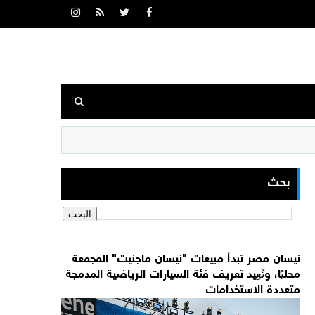
بحث
نيسان مصر تبدأ مبيعات "نيسان ماجنيت" المجمعة
محليًا، وتُعِيد تعريف فئة السيارات الرياضية المدمجة
متعددة الاستخدامات