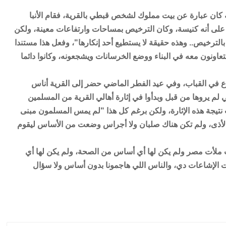
ه كان عبارة عن بيت مملوك لشخص قبطي بالقرية، فقام الأنبا
ديد على أنه كنيسة، وكان الترخيص بمساحات وارتفاعات معينة، ولكن
الترخيص.. وهذه حقيقة لا يستطيع أحد إنكارها"، وفعل هذا مستندا
تعاونون معه في البناء ووضع الخرسانات ويشجعونه، وكانوا دائما
اع في القباب، وفي عيد الفطر الماضي حضر إلى القرية أناس
ي لم يروها من قبل وبدأوا في إثارة أهالي القرية من المسلمين
تيجة هذه الإثارة، ولكن برغم كل هذا "لم يمس المسلمون مبنى
لأذى، ولم تكن هناك صلبان ولا أجراس وضعت من الأساس ليقوم
ات ملأت مصر ولم يكن لها أي أساس من الصحة، ولم يكن لها أي
ت الإشاعات دي، والناس اللي هاجمونا بدون أساس ولا سؤال