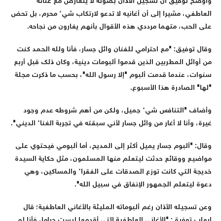
وأوضح توفيق أن تسجيل الأذان بصوته لا يتعارض مع غنائه
العاطفي، مشيرا إلى أن أغانيه لا تدعو لارتكاب شيء محرم، بل تحض
على الحب، متهما مرددي هذه الأقوال بأنهم يغارون من نجاحه.
وقال توفيق: "مع احترامي للفنان وائل جسار، فأنا ولله الحمد كنت
من أوائل المطربين الذين قدموا ألبومات دينية، وكان ذلك قبل أربع
سنوات، عندما قدمت ألبوم "إلا رسول الله"، بحسب ما ذكرت مجلة
"لها" الصادرة هذا الأسبوع.
وأضاف "التنافس شيء جميل، ولكن من أهم شروطه عدم وجود
غيرة، وأنا لا أغار من وائل جسار لأني سبقته في تجربة الغناء الديني".
وقال: "ألبوم جسار يميل أكثر إلى المديح، أما ألبومي فيحتوي على
مواضيع ووقائع حدثت ليتعلم منها المسلمون، مثل حكاية السيدة
خديجة التي كانت توزع الصدقات على الفقراء والمساكين، وهي
دعوة ليتعلم الجمهور الإنفاق في سبيل الله".
وعن تسجيله الأذان رغم ألبوماته المليئة بالأغاني العاطفية؛ قال
إيهاب توفيق: "الأغاني العاطفية التي أقدمها ليست حراما، فأنا لم