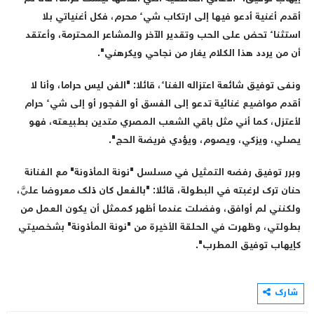
أقدم أغنية أدعو فيها إلى ارتكاب شيء محرم، فكل أغنياتي بلا
استثناء تحض على الحب وتقدير الآخر والمشاعر المحترمة، وأعتقد
أن من يردد هذا الكلام يغار من نجاحي ويكرهني".
ونفى توفيق شائعة اعتزاله الغناء، قائلا: "الفن ليس حراما، وأنا لا
أقدم مواضيع غنائية تدعو إلى الفسق أو الفجور أو إلى شيء حرام
لأعتزل، كما أني مثل باقي الشعب المصري متدين بطبيعته، فهو
يصلي، ويزكي، ويصوم، ويؤدي فريضة الحج".
وبرر توفيق رفضه التمثيل في مسلسل "نونة المأذونة" مع الفنانة
حنان ترك لرغبته في البطولة، قائلا: "بالفعل كان ذلك معروضا عليَّ،
ولكنني لم أوافق، وفضلت عندما أظهر كممثل أن يكون العمل من
بطولتي، وظهرت في الحلقة الأخيرة من "نونة المأذونة" بشخصيتي
كإيهاب توفيق المطرب".
شارك