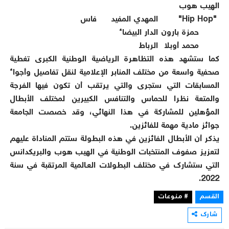
الهيب هوب
"Hip Hop"
المهدي المفيد
فاس
حمزة بارون
الدار البيضاء
محمد أوبلا
الرباط
كما ستشهد هذه التظاهرة الرياضية الوطنية الكبرى تغطية
صحفية واسعة من مختلف المنابر الإعلامية لنقل تفاصيل وأجواء
المسابقات التي ستجرى والتي يرتقب أن تكون فيها الفرجة
والمتعة نظرا للحماس والتنافس الكبيرين لمختلف الأبطال
المؤهلين للمشاركة في هذا النهائي، وقد خصصت الجامعة
جوائز مادية مهمة للفائزين.
يذكر أن الأبطال الفائزين في هذه البطولة ستتم المناداة عليهم
لتعزيز صفوف المنتخبات الوطنية في الهيب هوب والبريكدانس
التي ستشارك في مختلف البطولات العــالمية المرتقبة في سنة
2022.
القسم
# منوعات
شارك