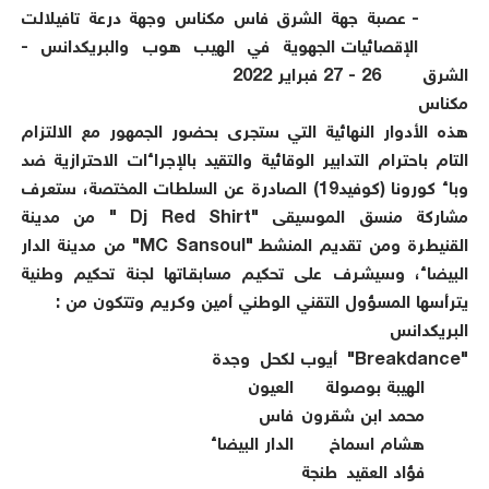
- عصبة جهة الشرق فاس مكناس وجهة درعة تافيلالت
الإقصائيات الجهوية في الهيب هوب والبريكدانس -
الشرق
26 - 27 فبراير 2022
مكناس
هذه الأدوار النهائية التي ستجرى بحضور الجمهور مع الالتزام
التام باحترام التدابير الوقائية والتقيد بالإجراءات الاحترازية ضد
وباء كورونا (كوفيد19) الصادرة عن السلطات المختصة، ستعرف
مشاركة منسق الموسيقى "Dj Red Shirt " من مدينة
القنيطرة ومن تقديم المنشط "MC Sansoul" من مدينة الدار
البيضاء، وسيشـرف على تحكيـم مسابقــاتها لجنة تحكيم وطنية
يترأسها المسؤول التقني الوطني أمين وكريم وتتكون من :
البريكدانس
"Breakdance"
أيوب لكحل
وجدة
الهيبة بوصولة
العيون
محمد ابن شقرون
فاس
هشام اسماخ
الدار البيضاء
فؤاد العقيد
طنجة