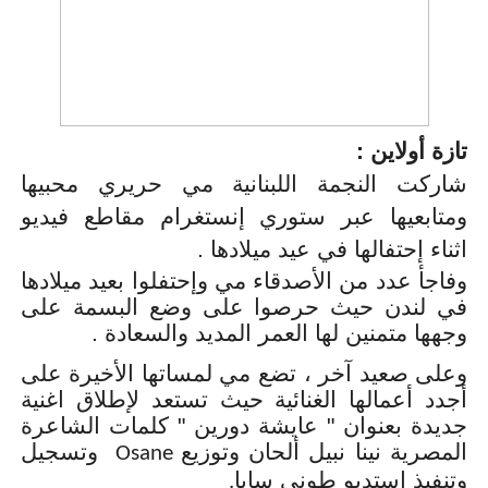
تازة أولاين :
شاركت النجمة اللبنانية مي حريري محبيها
ومتابعيها عبر ستوري إنستغرام مقاطع فيديو
اثناء إحتفالها في عيد ميلادها .
وفاجأ عدد من الأصدقاء مي وإحتفلوا بعيد ميلادها
في لندن حيث حرصوا على وضع البسمة على
وجهها متمنين لها العمر المديد والسعادة .
وعلى صعيد آخر ، تضع مي لمساتها الأخيرة على
أجدد أعمالها الغنائية حيث تستعد لإطلاق اغنية
جديدة بعنوان " عايشة دورين " كلمات الشاعرة
المصرية نينا نبيل ألحان وتوزيع
وتسجيل
Osane
وتنفيذ استديو طوني سابا
.