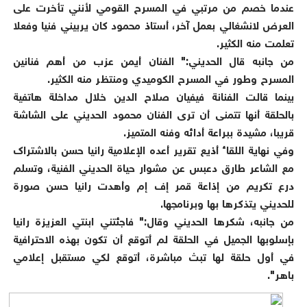
عندما خصم من مرتبي في المسرح القومي لأنني تأخرت على
العرض لانشغالي بعمل آخر، أستاذ محمود كان يربيني فنيا وفعلا
تعلمت منه الكثير.
من جانبه قال الحديني:" الفنان أيمن عزب من أهم فنانين
المسرح وطور في المسرح الكوميدي ومنتظر منه الكثير.
بينما قالت الفنانة فيفيان صلاح الدين خلال مداخلة هاتفية
بالحلقة أنها تتمنى أن ترى الفنان محمود الحديني على الشاشة
قريبا، مشيدة ببراعة أدائه وفنه المتميز.
وفي نهاية اللقاء أذيع تقرير أعده الإعلامية رانيا حسن بالاشتراك
مع الشاعر طارق دعبس عن مشوار حياة الحديني الفنية، وتسلم
درع تكريم من إذاعة قمر إف إم وأهدت رانيا حسن صورة
للحديني يتذكرها بها وبرنامجها.
من جانبه، شكرها الحديني وقال:" فاجئتني ابنتي العزيزة رانيا
بإسلوبها الجميل في الحلقة لم أتوقع أن تكون بهذه الاحترافية
في أول حلقة لها تبث مباشرة، أتوقع لكي مستقبل إعلامي
باهر".