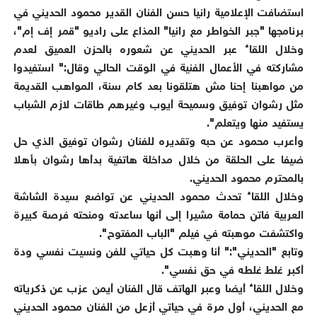
استضافت الإعلامية رانيا حسن الفنان القدير محمود الحديني في
برنامجها "جبر الخواطر مع رانيا" المذاع على راديو "قمر إف إم"،
وخلال اللقاء عبر الحديني عن شعوره بالحزن العميق لعدم
مشاركته في الأعمال الفنية في الوقت الحالي وقال:" استفيدوا
من مواهبنا إحنا مش هتلقونا بعد كام سنة، المواهب القديمة
مثل رشوان توفيق وسميحة أيوب وغيرهم طاقات لازم الشباب
يستفيد منها ويتعلم".
وأعرب محمود عن حبه وتقديره للفنان رشوان توفيق الذي حل
ضيفا على الحلقة من خلال مداخلة هاتفية بدأها رشوان بأهلا
بالمحترم محمود الحديني.
وخلال اللقاء تحدث محمود الحديني عن تواضع سيدة الشاشة
العربية فاتن حمامة مشيرا إلى أنها ساعدته ومنحته فرصة كبيرة
واكتشفت موهبته في فيلم "الباب المفتوح".
وتابع "الحديني":" أنا وهبت كل حياتي للفن ونسيت نفسي ودة
أكبر غلط غلطه في حق نفسي".
وخلال اللقاء أيضا وعبر الهاتف قال الفنان أيمن عزب عن ذكرياته
مع الحديني، أول مرة في حياتي أزعل من الفنان محمود الحديني