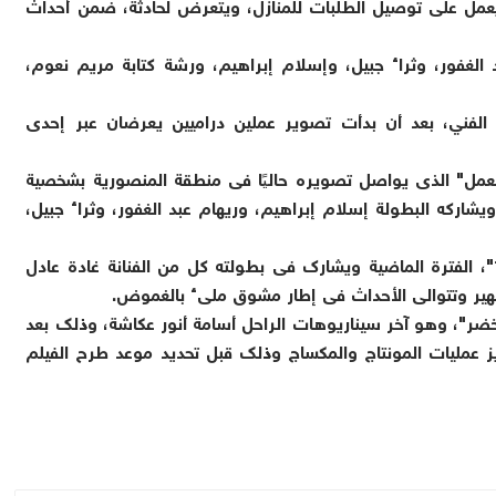
عمل على توصيل الطلبات للمنازل، ويتعرض لحادثة، ضمن أحداث
 الغفور، وثراء جبيل، وإسلام إبراهيم، ورشة كتابة مريم نعوم،
ط الفني، بعد أن بدأت تصوير عملين دراميين يعرضان عبر إحدى
لعمل" الذى يواصل تصويره حاليًا فى منطقة المنصورية بشخصية
شاركه البطولة إسلام إبراهيم، وريهام عبد الغفور، وثراء جبيل،
يشار إلى أن إياد نصار انتهى من تصوير فيلم "11:11"، الفترة الماضية ويشارك فى بطولته كل من الفنانة غادة عادل
هير وتتوالى الأحداث فى إطار مشوق ملىء بالغموض.
أخضر"، وهو آخر سيناريوهات الراحل أسامة أنور عكاشة، وذلك بعد
 عمليات المونتاج والمكساج وذلك قبل تحديد موعد طرح الفيلم