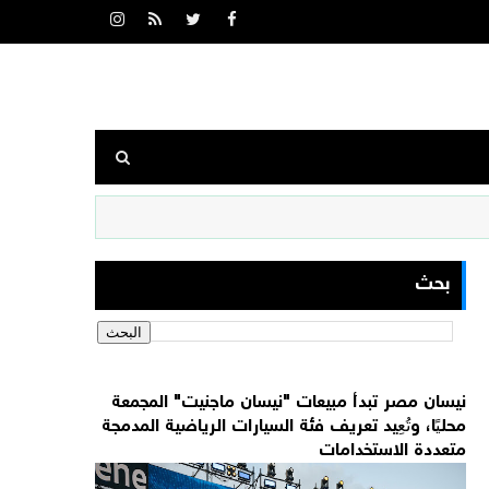
بحث
نيسان مصر تبدأ مبيعات "نيسان ماجنيت" المجمعة
محليًا، وتُعِيد تعريف فئة السيارات الرياضية المدمجة
متعددة الاستخدامات