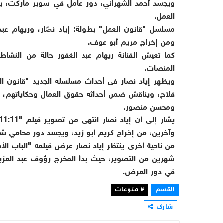
ويجسد أحمد الشهراني، دور عامل في سوبر ماركت، ي
العمل.
مسلسل "قانون العمل" بطولة: إياد نصّار، وريهام عبد
ومن إخراج مريم أبو عوف.
كما تعيش الفنانة ريهام عبد الغفور حالة من النشا
المنصات.
ويظهر إياد نصار فى أحداث مسلسله الجديد "قانون ا
فلاح، ويناقش ضمن أحداثه حقوق العمال وحكاياتهم، وي
ومحسن منصور.
وآخرين، من إخراج كريم أبو زيد، ويجسد دور محامي ش
من ناحية أخرى ينتظر إياد نصار عرض فيلمه "الباب ال
شهرين من التصوير، حيث بدأ المخرج رؤوف عبد العزيز
في دور العرض.
القسم
# منوعات
شارك