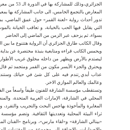
الجزائري،وذلك
المعارض بالتجمع الخامس، الى جانب المشاركة بها بمع
تدور أحداث رواية «لعنة القمر» حول عمق الماضي، ب
التي يقابل فيها الحب بالخيانة، و تعاقب الخيانة بالم
بسواء، ثم يزحف عبر الزمن من الماضي إلى الحاضر
وقال الكاتب طارق الجزائري أن الرواية هتتنوع ما بين ا
ويحمس الكاتب قراءه ومتابعية بنبذة مختصرة عن بداية 
ليصتدم بالأرض ويظهر من داخله مخلوق غريب الأطوار
ويحترق والجزء الأيسر مكون من القمر ومتجمد ثم قال
عذاب أبدي ٍتندم فيه على كل شئ في حياتك وستند
وعالمك والعالم الموازي الاخر.
وتستقطب مؤسسة الشارقة للفنون طيفاً واسعاً من الفنو
المحلي في الشارقة، الإمارات العربية المتحدة، والمنط
المغايرة والمأخوذة بهاجس البحث والتجريب والتفرد، وفت
ثراء البيئة المحلية وتعدديتها الثقافية. وتضم مؤسس
«بينالي الشارقة» و«لقاء مارس»، وبرنامج «الفنان المق
والإصدارات، بالإضافة إلى مجموعة من المقتنيات المتن