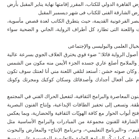
 للمشاركة بها في الدورة الـ 53 من معرض القاهرة الدولي للكتاب، المقرر إقامتها نهاية يناير المقبل بأرض
رض الشارقة الفنى للكتاب فى شهر ديسمبر المقبل
مصر الفرعونية القديمة، حيث يتطرق الكاتب لعدة قصص مأسوية،
وت واللعنة التى تطارد كل أطراف الرواية، الجاني و الضحية سواء
لخيال العلمى والبوليسى والإجتماعى
أصول الرواية قائلا:" ضوء قوي يخترق الغلاف الجوي بسرعة عالية
 والملامح أصلع عاري جسده الجزء الأيمن منه مكون من الشمس
 وكان صوته خشن : أستعد لتلقي اللعنة مني أنا لعنتك سوف تكون
م على أفعال أجدادك وأصدقائك وسكان كوكبك ومجرتك وكونك
ن المعاصرة والبرامج الثقافية، لتفعيل الحراك الفني في المجتمع
قة. وتسعى إلى تحفيز الطاقات الإبداعية، وإنتاج الفنون البصرية
ح أبواب الحوار مع كافة الهويّات الثقافية والحضارية، وبما يعكس
ة الشارقة للفنون مجموعة من المبادرات والبرامج الأساسية مثل
يم»، و«البرنامج التعليمي»، و«برنامج الإنتاج» والمعارض والبحوث
امية. كما تركّز البرامج العامة والتعليمية للمؤسسة على ترسيخ