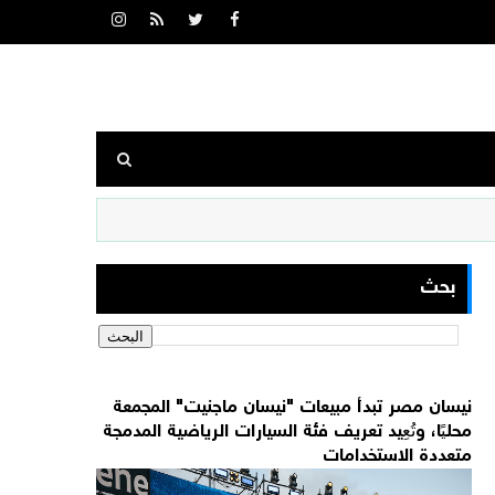
بحث
نيسان مصر تبدأ مبيعات "نيسان ماجنيت" المجمعة
محليًا، وتُعِيد تعريف فئة السيارات الرياضية المدمجة
متعددة الاستخدامات