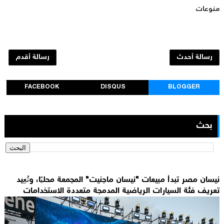
منوعات
رسالة أحدث
رسالة أقدم
FACEBOOK
DISQUS
BLOGGER
بحث
نيسان مصر تبدأ مبيعات "نيسان ماجنيت" المجمعة محليًا، وتُعِيد
تعريف فئة السيارات الرياضية المدمجة متعددة الاستخدامات