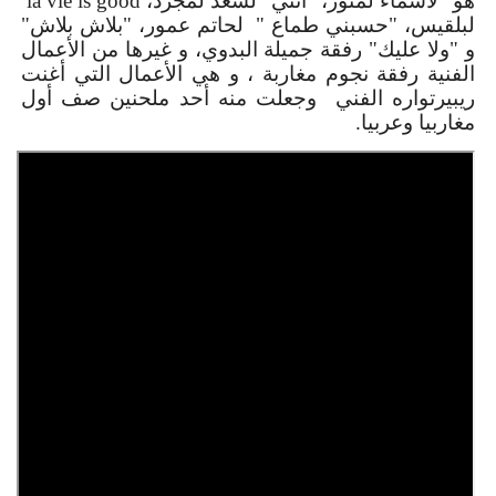
هو" لأسماء لمنور، "انتي" لسعد لمجرد،
la vie is good
لبلقيس، "حسبني طماع "
لحاتم عمور، "بلاش بلاش"
و "ولا عليك" رفقة جميلة البدوي، و غيرها من الأعمال
الفنية رفقة نجوم مغاربة ، و هي الأعمال التي أغنت
ريبيرتواره الفني وجعلت منه أحد ملحنين صف أول
مغاربيا وعربيا.