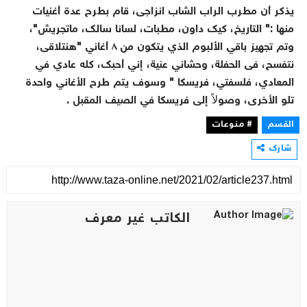
يذكر أن مطرب الراب الشاب انزاجى، قام بطرح عدة أغنيات
منها :" التاريخ، كيك داون، مطبات، لسانا سالك، ماتجريش"،
وتم تجهيز باقي الألبوم الذي يتكون من ٨ أغاني "هنتلاقى،
نتفسح، فى الحفلة، وحشاني عنية، إني أحبك، كله عادي في
المعادي، فلسفتي، فريسكا " وسوف يتم طرح الأغاني واحدة
تلو الأخرى، وصولاً إلى فريسكا في الصيف المقبل .
القسم
# منوعات
شارك
الكاتب غير معرف