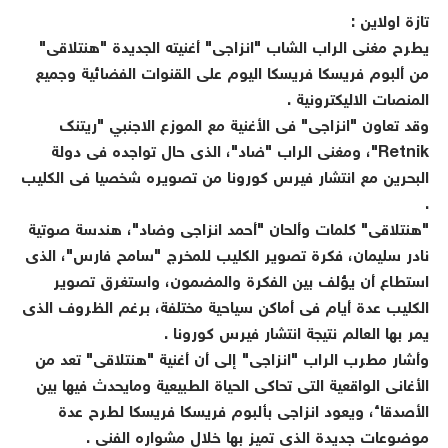
تازة اولاين :
يطرح مغنى الراب الشاب "انزاجى" أغنيته الجديدة "هنتلاقى"
من ألبوم فريسكا فريسكا اليوم على القنوات الفضائية وجميع
المنصات الاليكترونية .
وقد تعاون "انزاجى" فى الأغنية مع الموزع الاجنبي "ريتنك
Retnik"، ومغنى الراب "ضاد"، الذى حال تواجده فى دولة
البحرين مع انتشار فيرس كورونا من تصويره شخصيا فى الكليب
.
"هنتلاقى" كلمات وألحان "أحمد انزاجى وضاد"، هندسة صوتية
نادر سليمان، فكرة تصوير الكليب للمخرج "سامح فارس"، الذى
استطاع أن يؤلف بين الفكرة والمضمون، واستغرق تصوير
الكليب عدة أيام فى أماكن سياحية مختلفة، برغم الظروف الذى
يمر بها العالم نتيجة انتشار فيرس كورونا .
وأشار مطرب الراب "انزاجى" إلى أن أغنية "هنتلاقى" تعد من
الأغانى الواقعية التى تحاكى الحياة الطبيعية ومايحدث فيها بين
الأصدقاء، ويعود انزاجى بألبوم فريسكا فريسكا لطرح عدة
موضوعات جديدة الذى تميز بها خلال مشواره الفنى .