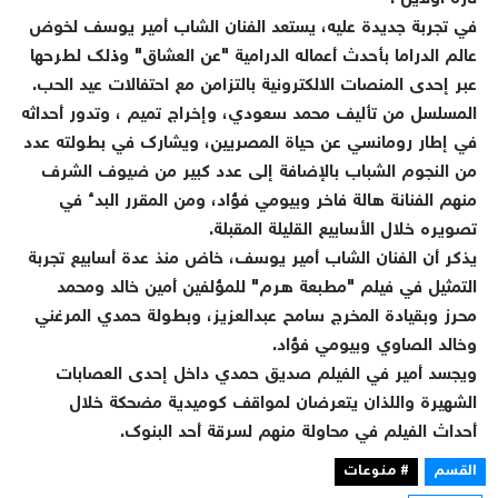
في تجربة جديدة عليه، يستعد الفنان الشاب أمير يوسف لخوض
عالم الدراما بأحدث أعماله الدرامية "عن العشاق" وذلك لطرحها
عبر إحدى المنصات الالكترونية بالتزامن مع احتفالات عيد الحب.
المسلسل من تأليف محمد سعودي، وإخراج تميم ، وتدور أحداثه
في إطار رومانسي عن حياة المصريين، ويشارك في بطولته عدد
من النجوم الشباب بالإضافة إلى عدد كبير من ضيوف الشرف
منهم الفنانة هالة فاخر وبيومي فؤاد، ومن المقرر البدء في
تصويره خلال الأسابيع القليلة المقبلة.
يذكر أن الفنان الشاب أمير يوسف، خاض منذ عدة أسابيع تجربة
التمثيل في فيلم "مطبعة هرم" للمؤلفين أمين خالد ومحمد
محرز وبقيادة المخرج سامح عبدالعزيز، وبطولة حمدي المرغني
وخالد الصاوي وبيومي فؤاد.
ويجسد أمير في الفيلم صديق حمدي داخل إحدى العصابات
الشهيرة واللذان يتعرضان لمواقف كوميدية مضحكة خلال
أحداث الفيلم في محاولة منهم لسرقة أحد البنوك.
القسم
# منوعات