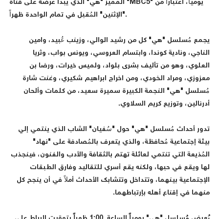
المميز "هي" الذي يبدأ عرضه على قناة "MBC5" يومياً، اعتباراً من
"الإثنين" المُقبل في تمام الواحدة ظهراً.
يجمع مُسلسل "هي" كل من رشيد الوالي، وزينب عُبيد، وامين
الناجي، ونادية كوندا، وابتسام العروسي، ويونس بواب، وثريا
العلوي، وهو من تأليف بشرى بلواد، ولميس خيرات، ورضا بن
معزوزي، ومراد الخودي، ومن اخراج ابراهيم شكيري، وغنت شارة
مُسلسل "هي" النجمة الكبيرة سميرة سعيد، من كلمات وألحان
أدرنالين، وتوزيع كريم السلاوي.
تدور أحداث مُسلسل "هي" حول "سُفيان" الشاب الذي ينتمي إلي
بيئة إجتماعية مُحافظة، والذي يتعرف بالمُصادفة على "نهاد"
المُذيعة التي تنتمي لعائلة تهتم بالثقافة والأدب والفنون، فينجذب
لها ويقع في حبها، ولكنه يقع أسري للتقاليد وفارق الطبقات
الإجتماعية بينهما، وتتداخل وتتشابك الأحداث أملاً في أن ينجح كل
منهما في إقناع أهله بإرتباطهما.
يُعرض مُسلسل "هي" يومياً الساعة 1:00 ظهراً بتوقيت الرباط على