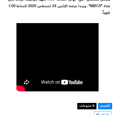
قناة "MBC5"، ويبدأ عرضه الإثنين 24 أغسطس 2020 الساعة 1:00
ظهراً.
القسم
# منوعات