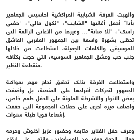
وألهبت الفرقة الشبابية المراكشية أحاسيس الجماهير
بأداء أجمل أغانيها "الشايب"، "نكول مالي"، "حضي
راسك"، "للا منانة"… وغيرها من الأغاني الرائعة التي
تحظى بشهرة واسعة بين الجمهور المغربي العاشق
للموسيقى والكلمات الجميلة، استطاعت من خلالها
جلب حب وعشق الجماهير السوسية، التي حجت بكثافة
منقطعة النظير.
واستطاعت الفرقة بذلك تحقيق نجاح مهم بمواكبة
الجمهور لتحركات أفرادها على المنصة، بل وأضفت
بعض الأنوار والأشرطة الملونة على الحفل طعم خاص،
وأضاف ميزة أخرى على حفلات المجموعة التي حققت
إشعاعا قويا طيلة سنوات.
وعرف حفل الفناير متابعة وحضور عزيز أخنوش وحرمه
ووالي الجهة ووفد من المسؤولين، وانتهى على إيقاع