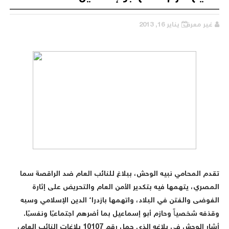
غير معرف
يناير 16, 2013
تقدم المحامي نبيه الوحش، ببلاغ للنائب العام ضد الراقصة سما
المصري، يتهمها فيه بتكدير الأمن العام والتحريض على إثارة
الفوضى والفتن في البلاد، واتهمها بازدراء الدين الإسلامي وسبه
وقذفه شخصياً وحازم أبو إسماعيل بما أضرهم اجتماعيًا ونفسيًا.
أشار الوحش في بلاغه الذى حمل رقم 10107 بلاغات النائب العام،