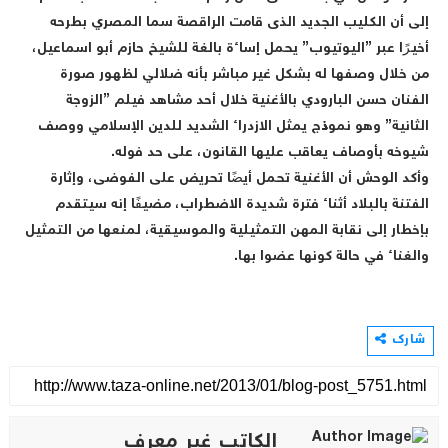
إلى أن الكليب الجديد الذى قامت الراقصة سما المصري بطرحه
أخيرًا عبر ”اليوتيوب” يحمل إساءة بالغة للشيخ حازم أبو اسماعيل،
من خلال وصفها له بشكل غير مباشر بأنه ضلالي لظهور صورة
الفنان حسن البارودي بالأغنية خلال أحد مشاهد فيلم ”الزوجة
الثانية” وهو نموذج يمثل الازدراء الشديد للدين الإسلامي ووصف
شيوخه بأوصاف يعاقب عليها القانون، على حد فوله.
وأكد الوحش أن الأغنية تحمل أيضًا تحريض على الفوضى، وإثارة
الفتنة بالبلاد أثناء فترة شديدة الاضطراب، مضيفًا إنه سيتقدم
بإخطار إلى نقابة المهن التمثيلية والموسيقية، لمنعها من التمثيل
والغناء في حالة كونها عضوا بها.
شارك
الكاتب غير معرف