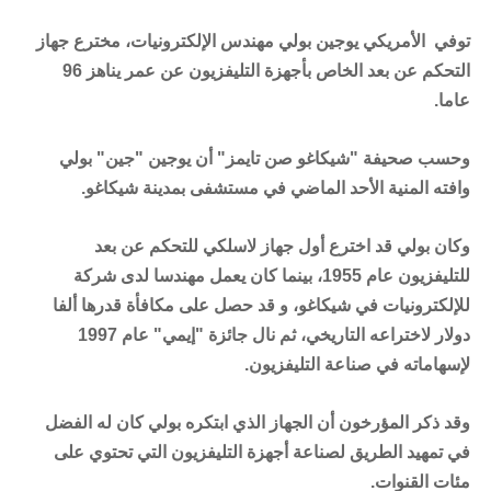
توفي الأمريكي يوجين بولي
مهندس الإلكترونيات
، مخترع جهاز
التحكم عن بعد الخاص بأجهزة التليفزيون عن عمر يناهز 96
عاما.
وحسب صحيفة "شيكاغو صن تايمز" أن يوجين "جين" بولي
وافته المنية الأحد الماضي في مستشفى بمدينة شيكاغو.
وكان بولي قد اخترع أول جهاز لاسلكي للتحكم عن بعد
للتليفزيون عام 1955، بينما كان يعمل مهندسا لدى شركة
للإلكترونيات في شيكاغو، و قد حصل على مكافأة قدرها ألفا
دولار لاختراعه التاريخي، ثم نال جائزة "إيمي" عام 1997
لإسهاماته في صناعة التليفزيون.
وقد ذكر المؤرخون أن الجهاز الذي ابتكره بولي كان له الفضل
في تمهيد الطريق لصناعة أجهزة التليفزيون التي تحتوي على
مئات القنوات.