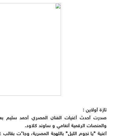
تازة أولاين :
صدرت أحدث أغنيات الفنان المصري أحمد سليم بعنو
والمنصات الرقمية أنغامي و ساوند كلاود.
أغنية "يا نجوم الليل" باللهجة المصرية، وجاءت بقال