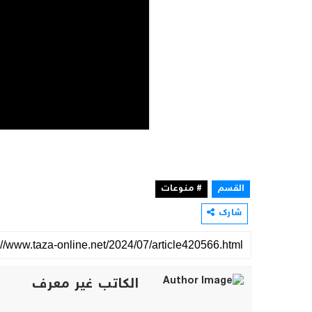
القسم
# منوعات
شارك
الكاتب غير معرف