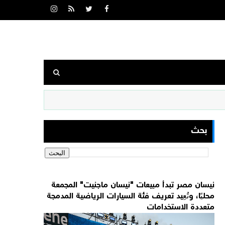
بحث
نيسان مصر تبدأ مبيعات "نيسان ماجنيت" المجمعة
محليًا، وتُعِيد تعريف فئة السيارات الرياضية المدمجة
متعددة الاستخدامات