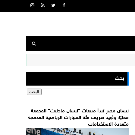
بحث
نيسان مصر تبدأ مبيعات "نيسان ماجنيت" المجمعة
محليًا، وتُعِيد تعريف فئة السيارات الرياضية المدمجة
متعددة الاستخدامات