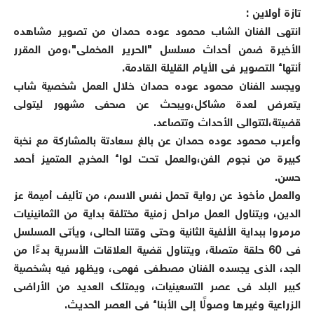
تازة أولاين
:
انتهى الفنان الشاب محمود عوده حمدان من تصوير مشاهده
الأخيرة ضمن أحداث مسلسل "الحرير المخملى"،ومن المقرر
أنتهاء التصوير فى الأيام القليلة القادمة.
ويجسد الفنان محمود عوده حمدان خلال العمل شخصية شاب
يتعرض لعدة مشاكل،ويبحث عن صحفى مشهور ليتولى
قضيتة،لتتوالى الأحداث وتتصاعد.
وأعرب محمود عوده حمدان عن بالغ سعادتة بالمشاركة مع نخبة
كبيرة من نجوم الفن،والعمل تحت لواء المخرج المتميز أحمد
حسن.
والعمل مأخوذ عن رواية تحمل نفس الاسم، من تأليف أميمة عز
الدين، ويتناول العمل مراحل زمنية مختلفة بداية من الثمانينيات
مرمروا ببداية الألفية الثانية وحتى وقتنا الحالى، ويأتى المسلسل
فى 60 حلقة متصلة، ويتناول قضية العلاقات الأسرية بدءًا من
الجد، الذى يجسده الفنان مصطفى فهمى، ويظهر فيه بشخصية
كبير البلد فى عصر التسعينيات، ويمتلك العديد من الأراضى
الزراعية وغيرها وصولًا إلى الأبناء فى العصر الحديث.