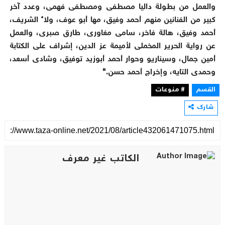
والعمل من بطولة داليا مصطفى ومصطفى فهمى، وعدد آخر
كبير من الفنانين منهم أحمد وفيق، مها أبو عوف، ولاء الشريف،
أحمد وفيق، هالة فاخر، سامى مغاورى، طارق صبرى، والعمل
عن رواية الحرير المخملى لأميمة عز الدين، إشراف على الكتابة
أمين جمال، وسيناريو وحوار أحمد أبوزيد توفيق، وشادى أسعد،
وحمدى التايه، وإخراج أحمد حسن."
القسم
# منوعات
شارك
الكاتب غير معرف