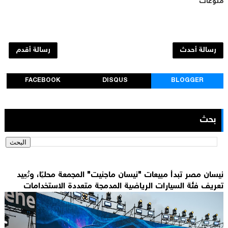
منوعات
رسالة أحدث
رسالة أقدم
FACEBOOK
DISQUS
BLOGGER
بحث
نيسان مصر تبدأ مبيعات "نيسان ماجنيت" المجمعة محليًا، وتُعِيد
تعريف فئة السيارات الرياضية المدمجة متعددة الاستخدامات