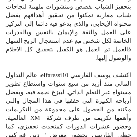
بتحفيز الشباب بقصص ومنشورات ملهمة لنجاحات
شباب مغاربة تمكنوا من تحقيق أهدافهم بفضل
محتواه الإيجابي، والذي يدعو فيه دائما إلى التركيز
على العمل والثقة والإيمان بالنفس وبالقدرات
الخاصة لكل شخص مع عدم استعجال الربح السهل
فالعمل ثم العمل هو الكفيل بتحقيق كل الاحلام
والوصول إليها.
اكتشف يوسف الفارسي
elfaressi10
، عالم التداول
المالي منذ أزيد من سبع سنوات واستطاع تطوير
مستواه عبر التعلم الذاتي، ليبزغ نجمه فيه، وبفضل
أرباحه الكبيرة التي حققها في هذا المجال والتي
مكنته من الحصول على مجموعة من التكريمات
وأهمها تكريمه من طرف شركة
XM
العالمية،
وحضور عشرات الدورات كمتحدث تحفيزي، كما
حظي الفارسي بحضور معرض '' دبي فوركس