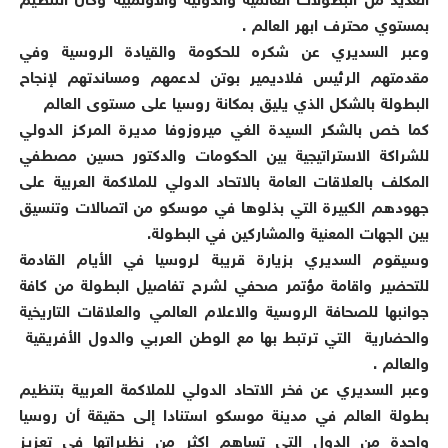
العديد من البطولات العالمية والدولية والاولمبية وكان التنظيم
بمستوي محترف ابهر العالم .
وعبر السديري عن شكره للحكومة والقيادة الروسية وفي
مقدمتهم الرئيس فلاديمير بوتن لدعمهم ومساندتهم لإنجاح
البطولة بالشكل الذي يليق بمكانة روسيا على مستوى العالم
كما خص بالشكر السيدة الغي ميروزوفا مديرة المركز الدولي
للشراكة الاستراتيجية بين الحكومات والدكتور حسين مصطفي
المكلف بالعلاقات العامة بالاتحاد الدولي للملاكمة العربية على
جهودهم الكبيرة التي بذلوها في موسكو من اتصالات وتنسيق
بين الجهات المعنية والمشاركين في البطولة.
وسيقوم السديري بزيارة قريبة لروسيا في الأيام القادمة
للتحضير واقامة مؤتمر صحفي لشرح تفاصيل البطولة من كافة
جوانبها للصحافة الروسية والاعلام العالمي والعلاقات التاريخية
والحضارية التي ترتبط بها مع الوطن العربي والدول الأفريقية
والعالم .
وعبر السديري عن فخر الاتحاد الدولي للملاكمة العربية بتنظيم
بطولة العالم في مدينة موسكو استنادا إلى حقيقة أن روسيا
واحدة من الدول التي تساهم اكثر من نظيراتها في تعزيز