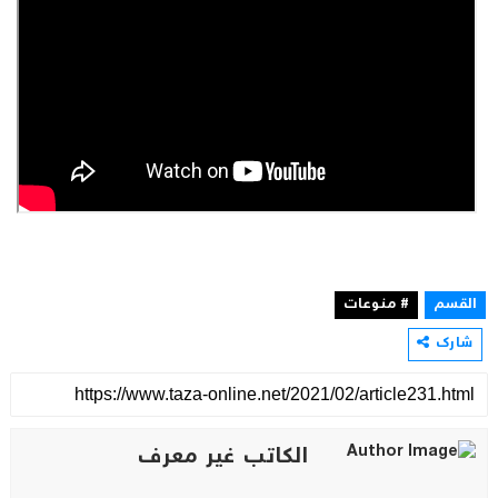
القسم
# منوعات
شارك
الكاتب غير معرف