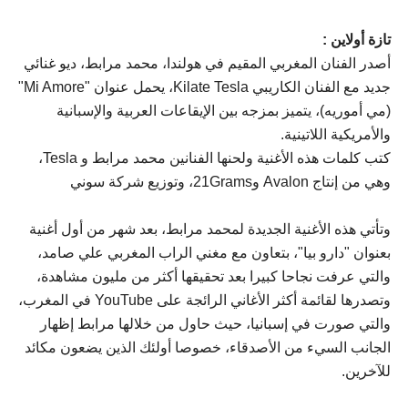
تازة أولاين :
أصدر الفنان المغربي المقيم في هولندا، محمد مرابط، ديو غنائي
جديد مع الفنان الكاريبي Kilate Tesla، يحمل عنوان "Mi Amore"
(مي أموريه)، يتميز بمزجه بين الإيقاعات العربية والإسبانية
والأمريكية اللاتينية.
كتب كلمات هذه الأغنية ولحنها الفنانين محمد مرابط و Tesla،
وهي من إنتاج Avalon و21Grams، وتوزيع شركة سوني
وتأتي هذه الأغنية الجديدة لمحمد مرابط، بعد شهر من أول أغنية
بعنوان "دارو بيا"، بتعاون مع مغني الراب المغربي علي صامد،
والتي عرفت نجاحا كبيرا بعد تحقيقها أكثر من مليون مشاهدة،
وتصدرها لقائمة أكثر الأغاني الرائجة على YouTube في المغرب،
والتي صورت في إسبانيا، حيث حاول من خلالها مرابط إظهار
الجانب السيء من الأصدقاء، خصوصا أولئك الذين يضعون مكائد
للآخرين.