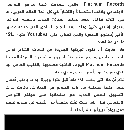
Platinum Records، والتي تصدرت كلها مواقع التواصل
الاجتماعي ولاقت استحساناً وانتشاراً في كل أنحاء العالم العربي، ها
هي الترك تطلق اليوم عملها الغنائيّ الجديد باللهجة العراقية
بعنوان (شتبي منّي) وذلك بعد النجاح الساحق الذي حققه عملها
الأخير (ممنوع اللمس) والذي تخطى على الـYoutube عتبة الـ121
مليون مشاهدة.
حلا اختارت أن تكون تجربتها الجديدة من كلمات الشاعر فراس
الحبيب، تلحين وتوزيع ميثم علاء الدين. وقد أصدرت الشركة المنتجة
Platinum Records اليوم، الأغنية مصحوبة بالكليب الخاص بها
الذي صورته مؤخراً مع المخرج فادي حداد.
نذكر أنّ حلا التي بلغت الـ١٨ عاماً قبل فترة وجيزة، بدأت باختيار أعمال
تحمل نكهةً مختلفة من باب التنويع في الخيارات. وكانت بدأت
التسويق للعمل الجديد عبر صفحاتها على مواقع التواصل
الاجتماعي قبل أيام، حيث غنّت مقطعاً من الأغنية في فيديو قصير
حقق رواجاً كبيراً وانتشاراً ملفتاً.