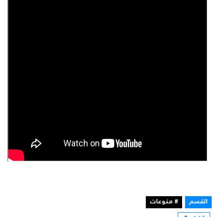
القسم
# منوعات