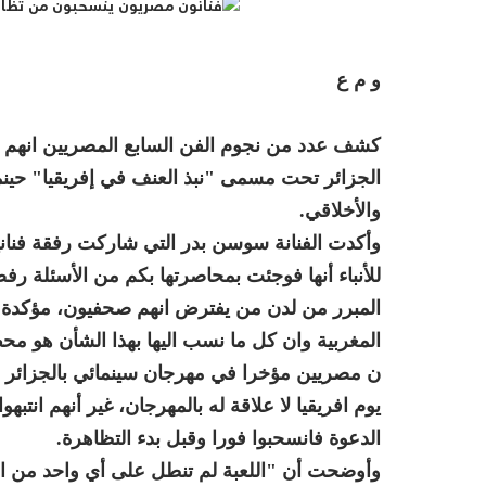
و م ع
كشف عدد من نجوم الفن السابع المصريين انهم 
الجزائر
تحت مسمى "نبذ العنف في إفريقيا" حينما
والأخلاقي.
وأكدت الفنانة سوسن بدر التي شاركت رفقة فناني
للأنباء أنها فوجئت بمحاصرتها بكم من الأسئلة رفض
المبرر من لدن من يفترض انهم صحفيون، مؤكدة ا
المغربية وان كل ما نسب اليها بهذا الشأن هو محض
ن مصريين مؤخرا في مهرجان سينمائي بالجزائر
يوم افريقيا لا علاقة له بالمهرجان، غير أنهم انتب
الدعوة فانسحبوا فورا وقبل بدء التظاهرة.
وأوضحت أن "اللعبة لم تنطل على أي واحد من ا