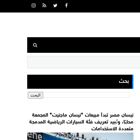
بحث
نيسان مصر تبدأ مبيعات "نيسان ماجنيت" المجمعة
محليًا، وتُعِيد تعريف فئة السيارات الرياضية المدمجة
متعددة الاستخدامات