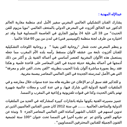
عبدالإله المهدبة :
يشارك الفنان التشكيلي العالمي المغربي سفير الأمل لدى منظمة مغاربة العالم
الدكتور عبد الخالق أغزوت في المعرض الدولي بالمتحف العالمي “مويا مزيوم للفن
الحديث” من 18 الى غاية 24 يوليوز الجاري في العاصمة النمساوية فينا وقد تم
اختياره من طرف لجنة منظمة (كوميسير فني) في لندن من بين 60 فنانا عالميا .
و ينظم المعرض تحت شعار “روحانية الفن بفينا ” و روحانية اللوحات التشكيلية
للفنان أغزوت نابعة من عشقه لألوان مسقط رأسه بلده الأم المغرب مما جعله
يستعمل هذه الألوان المغربية كعنصر أساسي في أعماله الفنية بل و أكثر من ذلك
أدمجها في أعماله بطريقة حديثة جديدة في الفن المعاصر على قاعدة علمية و هكذا
فقد ربط بصورة مباشرة ألوان بلدنا الحبيب بنظريته “الفن بحث, الفن علم و معرفة”
التي هي الأصل لمدرسته الجديدة في الفن العالمي المعاصر ببصمة مغربية.
و للتذكير فقد سبق أن تم الإعلان عن نظريته هاته منذ عدة سنوات خلال معارضه و في
الملتقيات الفنية الدولية التي شارك فيها، و في عدة كتب و مجلات عالمية شهيرة
تهتم بالفن الحديث وكذا في قنوات تلفزيونية و إذاعية في المغرب و النمسا.
تتميز مسيرته الفنية بكونها مليئة بانجازات كبيرة كمشاركته في العديد من الملتقيات
الدولية والمتاحف العالمية
…….
في سنة 2012 كان ضمن الفنانين العالميين الذين تم
تدوين اسمهم في الكتاب الشهير أساتذة الفن العالمي المعاصر الجزء 5 ونبذة عن
حياتهم الفني والذي تم تم نشره أخيرا في النمسا تحت عنوان “100 سنة لجمعية
الفنون الجميلة للفنانين المحترفين النمساويين” .