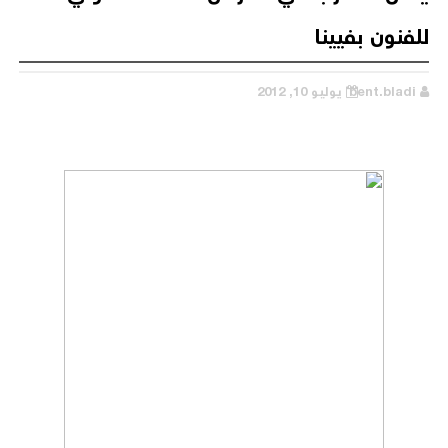
للفنون بفيينا
bent.bladi
يوليو 10, 2012